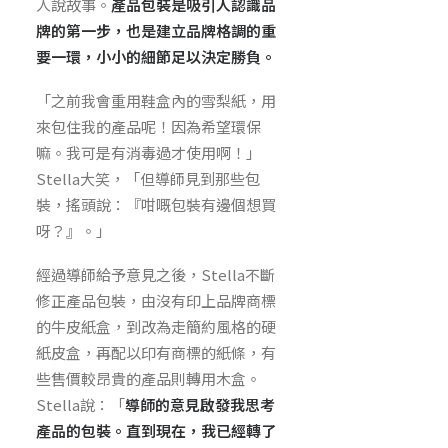
人說故事。
產品包裝是吸引人認識品
牌的第一步，也是建立品牌格調的重
要一環，小小的細節足以決定勝負。
「之前我會重用鞋盒內的雪梨紙，用
來包住我的產品呢！因為希望環保
嘛。我可是有消毒過才使用啊！」
Stella大笑，「但導師見到那些包
裝，搖頭說：『咁嘅包裝有邊個想買
呀？』。」
經過導師給予意見之後，Stella不斷
修正產品包裝，由沒有印上品牌商標
的牛皮紙盒，到改為走簡約風格的硬
紙皮盒，再配以印有商標的紙條，有
些售價較昂貴的產品則轉用木盒。
Stella說：「
導師的意見啟發我思考
產品的包裝。直到現在，我已經轉了