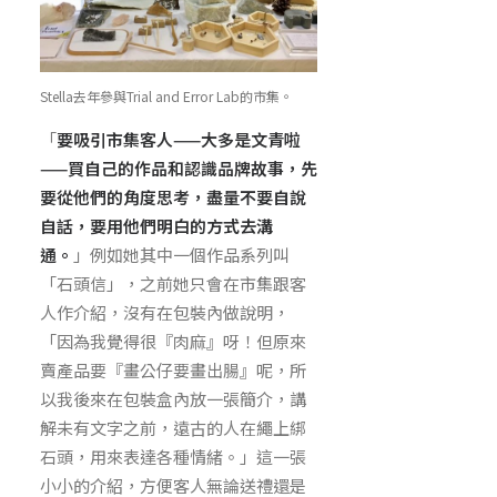
Stella去年參與Trial and Error Lab的市集。
「
要吸引市集客人——大多是文青啦
——買自己的作品和認識品牌故事，先
要從他們的角度思考，盡量不要自說
自話，要用他們明白的方式去溝
通。
」例如她其中一個作品系列叫
「石頭信」，之前她只會在市集跟客
人作介紹，沒有在包裝內做說明，
「因為我覺得很『肉麻』呀！但原來
賣產品要『畫公仔要畫出腸』呢，所
以我後來在包裝盒內放一張簡介，講
解未有文字之前，遠古的人在繩上綁
石頭，用來表達各種情緒。」這一張
小小的介紹，方便客人無論送禮還是