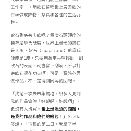
工作室」，用軟石這種世上最柔軟的
石頭做成飾物、茶具和各種的生活器
物。
軟石到底有多軟呢？量度石頭硬度的
標準是摩氏硬度，世界上最硬的鑽石
是10度，軟石（soapstone）的摩氏
硬度是1度。只要用萬字夾輕輕刮一刮
軟石的表面，就會留下刮痕，所以打
磨軟石很花功夫啊！可是，費煞心思
做作品，不一定得到同等的回報。
「我第一次去市集擺檔，很多人見到
我的作品會說『好靚啊，好靚啊』，
但沒有人肯買。
世上最遙遠的距離，
是我的作品和他們的錢包！
」Stella
笑說，「市集的第二日，我坐了半