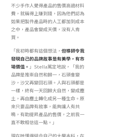
不少手作人覺得產品的售價高過材料
費，就稱得上賺到錢，因為他們認為
如果把製件產品時的人工都加到成本
之中，產品會變成天價，沒有人肯
買。
「我初時都有這個想法，
但導師令我
發現自己的品牌故事是有美學，有市
場價值。
」Stella篤定地說，「我的
品牌是推崇自然和歸一，石頭會變
沙，沙又再變回石頭。人與石頭都是
一樣，終有一天回歸大自然，變成塵
土，再由塵土轉化成另一種生命。原
來只要品牌有故事，能夠讓人有共
鳴，有助提昇產品的售價，之前我一
直不敢相信這一點。」
現在她懂得結合自己的大學本科，在