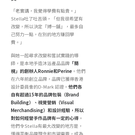
「老實講，我覺得學費有點貴。」
Stella吐了吐舌頭，「但我很希望有
改變，所以決定『搏一舖』，最多自
己努力一點，在別的地方賺回學
費。」
與她一起尋求改變和嘗試實踐的導
師，是本地手造沐浴產品品牌
「簡
梘」
的創辦人Ronnie和Perine
。他們
在六年前創立品牌，品牌已獲得香港
設計委員會的D-Mark 認證。
他們各
自有超過15年的品牌包裝（Brand
Building）、視覺營銷（Visual
Merchandising）和設計經驗，所以
對如何經營手作品牌有一定的心得
。
他們令Stella有最大改變的地方是，
懂得平衡品牌理念和市場需要，成為