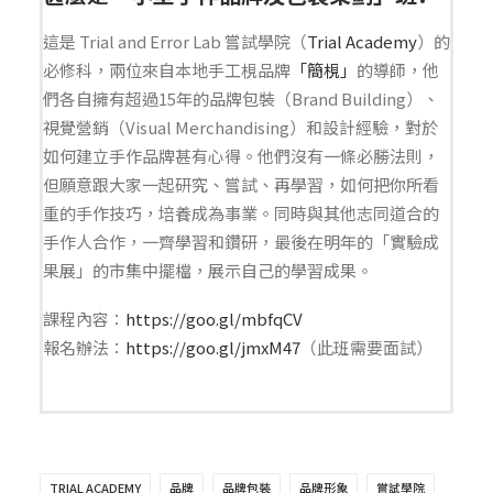
這是 Trial and Error Lab 嘗試學院（
Trial Academy
）的
必修科，兩位來自本地手工梘品牌
「簡梘」
的導師，他
們各自擁有超過15年的品牌包裝（Brand Building）、
視覺營銷（Visual Merchandising）和設計經驗，對於
如何建立
手作品牌甚有心得。他們沒有一條必勝法則，
但願意跟大家
一起研究、嘗試、再學習，如何把你所看
重的手作技巧，培
養成為事業。同時與其他志同道合的
手作人合作，一齊學習和鑽研，最後在明年的「實驗成
果展」的市集中擺檔，展示自己的學習成果。
課程內容：
https://goo.gl/mbfqCV
報名辦法：
https://goo.gl/jmxM47
（此班需要面試）
TRIAL ACADEMY
品牌
品牌包裝
品牌形象
嘗試學院