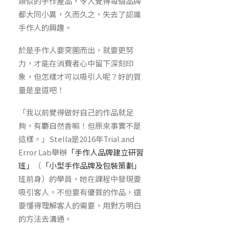
類似的手作產品，令人覺得每個品牌
都大同小異，久而久之，失去了認識
手作人的興趣。
於是手作人要突圍而出，就要更努
力，才能在消費者心中留下深刻印
象，但怎樣才可以吸引人呢？好的質
量是皇道吧！
「我以前覺得做好自己的作品就足
夠，有麝自然香嘛！但原來事實不是
這樣。」Stella是2016年Trial and
Error Lab舉辦
「手作人品牌建立研習
班」
（
「小型手作品牌及包裝策劃」
班前身）的學員，她在課程中發現要
吸引客人，不但要有優質的作品，還
要懂得理解客人的需要，用對方明白
的方法去溝通。