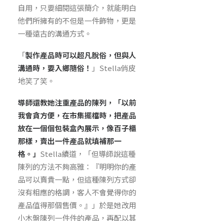
自用，只要細閱這張簡介，就能明白
他們所擁有的不但是一件飾物，更是
一種遠古的溝通方式。
「
製作產品時可以超凡脫俗，但與人
溝通時，要入鄉隨俗！
」Stella俏皮
地笑了笑。
導師還教她注重產品的陳列，「以前
我會貪方便，在市集擺檔時，把產品
放在一個個包裝盒內展示，像百子櫃
那樣，賣出一件產品就填補那一
格。」
Stella續道，「但導師說這種
陳列的方法不夠高雅：『明明你的產
品可以賣貴一點，但這種陳列方式卻
沒有相應的格調，客人不會覺得你的
產品值得那個售價。』」於是她改用
小木盤陳列一件件的產品，再配以其