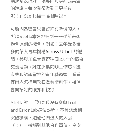
編排都設計好，讓導師可以給我具體
的建議。每次我都做到三更半夜
呢！」Stella揉一揉眼睛說。
可能因為機會只會留給有準備的人，
所以Stella幸運地遇到一些從前未想
過會遇到的機會，例如：去年受多倫
多的華人青年機構
Across U-hub
的邀
請，參與加拿大慶祝建國150年的藝術
交流活動。她在那裏開辦工作坊、擺
市集和認識當地的青年藝術家，看看
其他人怎樣用軟石做藝術創作，相信
會開拓她的眼界和視野。
Stella說：「如果我沒有參與Trial
and Error Lab這個課程，不會認識到
突破機構，透過他們強大的人脈
（！），接觸到其他合作單位。今次