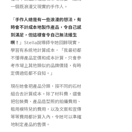
一個既浪漫又現實的手作人。
「
手作人總是有一些浪漫的想法，有
時會不計成本地製作產品，令自己感
到滿足，但這樣會令自己無法維生
啊！
」Stella說導師令她回歸現實，
學習有系統地計算成本，「我最初都
不懂得產品定價和成本計算，只會參
考市場上其他類似的品牌價錢，有時
定價過低都不自知。」
現在她會把產品分類，按不同的石材
組合去計算成本。除了材料費，還會
把包裝費、產品造型照的拍攝費用、
租用模特兒的費用，以及文案和宣傳
等等費用都計算入內，令她可以準確
地制定產品的售價。