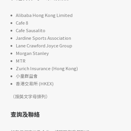
Alibaba Hong Kong Limited
Cafe 8
Cafe Sausalito
Jardine Sports Association
Lane Crawford Joyce Group
Morgan Stanley
MTR
Zurich Insurance (Hong Kong)
小童群益會
香港交易所 (HKEX)
（按英文字母排列）
查詢及聯絡