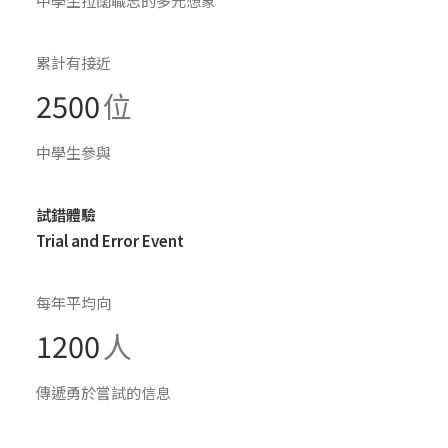
中學生拉闊職志的多元想象
累計有接近
2500
位
中學生參與
試錯體驗
Trial and Error Event
每年平均向
1200
人
傳遞勇於嘗試的信息