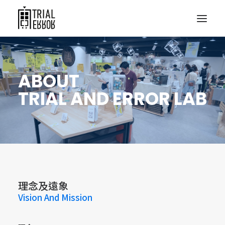
ABOUT
TRIAL AND ERROR LAB
理念及遠象
Vision And Mission