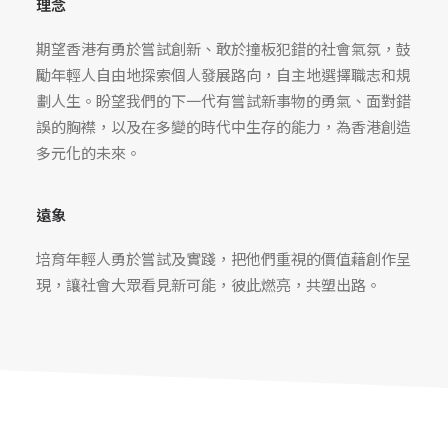
理念
期望香港有勇於嘗試創新、敢於撞板犯錯的社會氣氛，鼓
勵年輕人自由地探索個人發展路向，自主地選擇職志和規
劃人生。盼望我們的下一代有嘗試新事物的勇氣、面對錯
誤的胸襟，以及在多變的時代中生存的能力，為香港創造
多元化的未來。
遠象
培育年輕人勇於嘗試及實踐，
把他們
重視的價值
藉創作呈
現，
讓社會大眾看見新可能，
彼此燃亮，共塑出路。