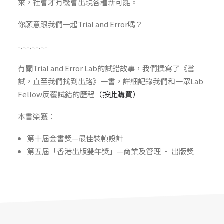
來，社會才有機會出現各種新可能。
你願意跟我們一起Trial and Error嗎？
-.-.-.-.-.-.-
有關Trial and Error Lab的試錯故事，我們撰寫了《嘗
試，直至我們找到出路》一書，詳細記錄我們和一眾Lab
Fellow反覆試錯的歷程
（按此購買）
本書榮獲：
第十屆金書獎—最佳裝幀設計
第五屆「香港出版雙年獎」—商業及管理 · 出版獎