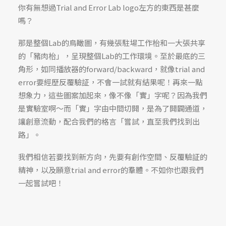
你有無想過Trial and Error Lab logo左方的東西是甚麼
嗎？
那是整個Lab的鳥瞰圖，有幾張駐場工作枱和一大張共享
的「豬肉枱」，呈現整個Lab的工作環境。至於最底的三
角形，如同播放器的forward/backward，就像trial and
error要經歷反覆驗証，不會一試就有結果呢！再來一點
想象力，這些圖案加起來，像不像「實」字呢？因為我們
是實驗室啊～而「實」字由中間切開，是為了開闢通道，
讓創意流動，配合我們的格言「嘗試，直至我們找到出
路」。
我們相信若要找到新方向，先要有創作空間、反覆驗証的
精神，以及願意trial and error的羣體。不如你也跟我們
一起嘗試吧！