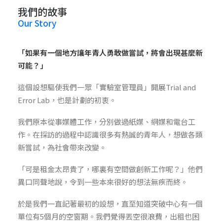
我們的故事
Our Story
「如果有一個地方讓年青人勇敢做嘗試，將會出現甚麼新
可能？」
這個設想驅使我們一眾「實驗室管理員」開展Trial and
Error Lab，也是計劃的初衷。
我們原本從事媒體工作，分別做過紙媒、網媒和電台工
作。在採訪的過程中認識很多有熱誠的青年人，想做各類
新嘗試，為社會帶來改變。
「可是租金太昂貴了，哪裏有空間做創新工作呢？」他們
異口同聲地說，令到一些本來很好的想法無疾而終。
於是我們一直記著最初的設想，直至知道突破中心有一個
單位有5個月的空窗期。我們覺得丟空很浪費，出租也困