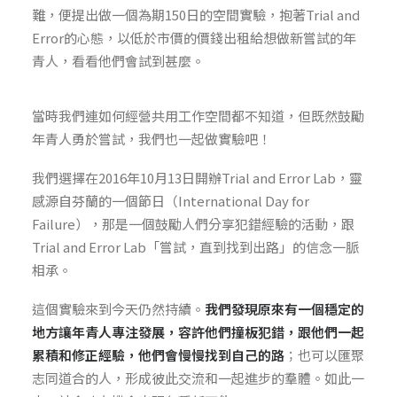
難，便提出做一個為期150日的空間實驗，抱著Trial and
Error的心態，以低於市價的價錢出租給想做新嘗試的年
青人，看看他們會試到甚麼。
當時我們連如何經營共用工作空間都不知道，但既然鼓勵
年青人勇於嘗試，我們也一起做實驗吧！
我們選擇在2016年10月13日開辦Trial and Error Lab，靈
感源自芬蘭的一個節日（International Day for
Failure），那是一個鼓勵人們分享犯錯經驗的活動，跟
Trial and Error Lab「嘗試，直到找到出路」的信念一脈
相承。
這個實驗來到今天仍然持續。
我們發現原來有一個穩定的
地方讓年青人專注發展，容許他們撞板犯錯，跟他們一起
累積和修正經驗，他們會慢慢找到自己的路
；也可以匯聚
志同道合的人，形成彼此交流和一起進步的羣體。如此一