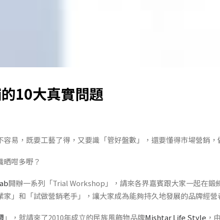
的10大真實問題
容易，既要工藝了得，又要識「管好盤數」，還要懂得市場營銷，做埋M
識晒咁多嘢？
Lab
開辦一系列「Trial Workshop」，請來各界嘉賓跟大家一起在
業家」和「試做營銷老手」，讓大家成為能夠持久地發展的品牌經營
週
」，就請來了2010年成立的民族風飾物品牌
Mishtar Life Style
，由