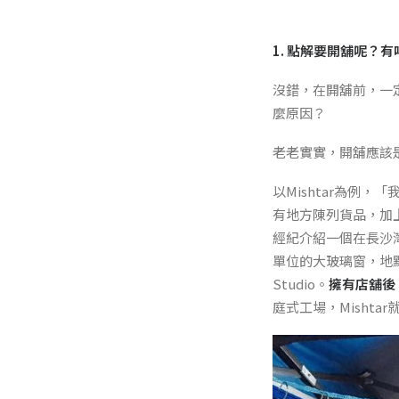
1. 點解要開舖呢？
沒錯，在開舖前，一
麼原因？
老老實實，開舖應該
以Mishtar為例
有地方陳列貨品，加
經紀介紹一個在長沙
單位的大玻璃窗，地
Studio。
擁有店舖後
庭式工場，Mishta