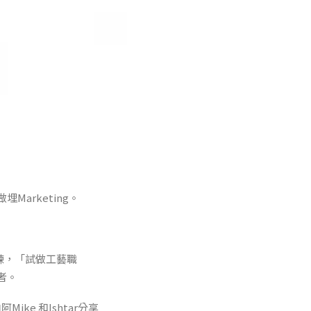
arketing。
鍛練，「試做工藝職
者。
阿Mike 和Ishtar分享