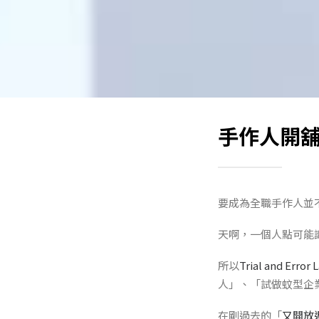
手作人開舖
要成為全職手作人並不
天啊，一個人點可能
所以
Trial and Error 
人」、「試做蚊型企
在剛過去的「
又開放