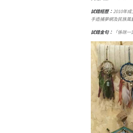
試錯經歷：
2010
手造捕夢網及民族風藝
試錯金句：
「係咪一