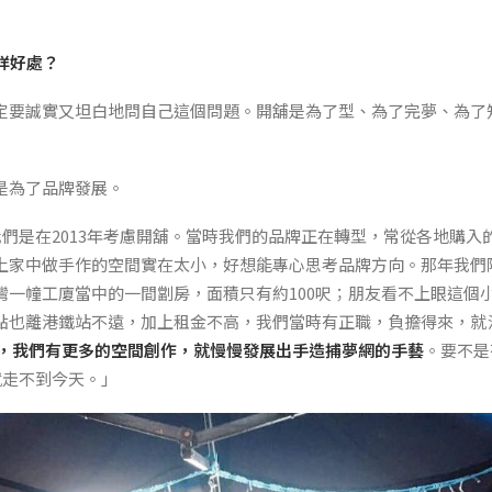
有咩好處？
定要誠實又坦白地問自己這個問題。開舖是為了型、為了完夢、為了
是為了品牌發展。
，「我們是在2013年考慮開舖。當時我們的品牌正在轉型，常從各地購
上家中做手作的空間實在太小，好想能專心思考品牌方向。那年我們
灣一幢工廈當中的一間劏房，面積只有約100呎；朋友看不上眼這個
點也離港鐵站不遠，加上租金不高，我們當時有正職，負擔得來，就
，我們有更多的空間創作，就慢慢發展出手造捕夢網的手藝
。要不是
r就走不到今天。」