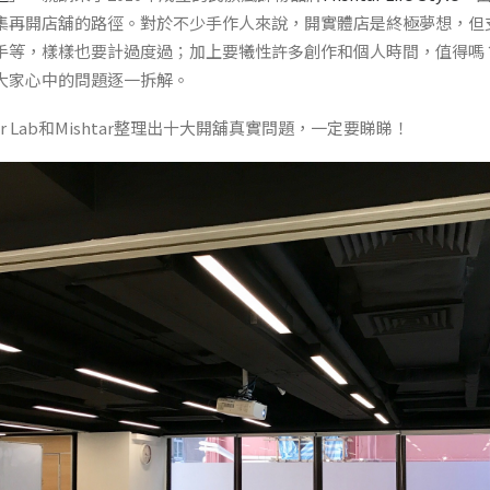
集再開店舖的路徑。對於不少手作人來說，開實體店是終極夢想，但
手等，樣樣也要計過度過；加上要犧性許多創作和個人時間，值得嗎
大家心中的問題逐一拆解。
 Error Lab和Mishtar整理出十大開舖真實問題，一定要睇睇！