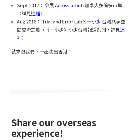
Sept 2017： 參展
Across u-hub
加拿大多倫多市集
（詳見
這裡
）
Aug 2016： Trial and Error Lab X
一小步
台灣共享空
間交流之旅（《一小步》小步台灣報道系列，詳見
這
裡
）
就來跟我們，一起跳出香港！
Share our overseas
experience!