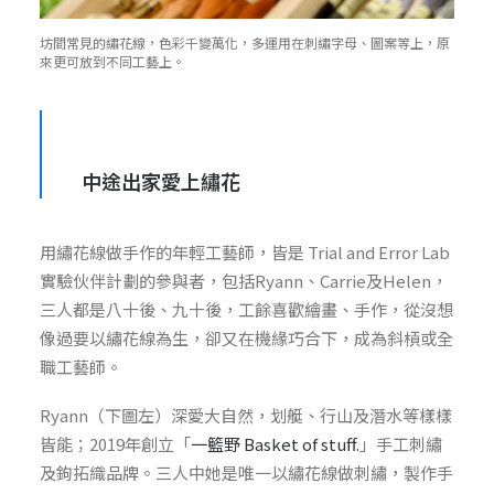
坊間常見的繡花線，色彩千變萬化，多運用在刺繡字母、圖案等上，原
來更可放到不同工藝上。
中途出家愛上繡花
用繡花線做手作的年輕工藝師，皆是 Trial and Error Lab
實驗伙伴計劃的參與者，包括Ryann、Carrie及Helen，
三人都是八十後、九十後，工餘喜歡繪畫、手作，從沒想
像過要以繡花線為生，卻又在機緣巧合下，成為斜槓或全
職工藝師。
Ryann（下圖左）深愛大自然，划艇、行山及潛水等樣樣
皆能；2019年創立「
一籃野 Basket of stuff.
」手工刺繡
及鉤拓織品牌。三人中她是唯一以繡花線做刺繡，製作手