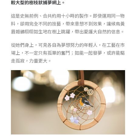
較大型的樹枝狀捕夢網上。
這是史無前例、合共約用十小時的製作。即使運用同一物
料，卻用完全不同的技藝，帶來意想不到效果，讓候鳥黃
眉姬鶲栩栩如生地在樹上跳躍，帶出愛護大自然的信息。
從她們身上，可見各自為夢想努力的年輕人，在工藝在市
場上，不一定只有孤單的奮鬥；如能一起發夢，或許能驅
走孤寂，力量更大。