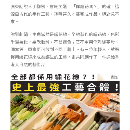
廣東話說人手腳慢，會嘲笑道：「你繡花嗎？」的確，這
源自古代的手作工藝，耗時甚久才能完成作品，絕對急不
來。
說到刺繡，主角當然是繡花線。全綿製作的繡花線，色彩
千變萬化，柔軟順滑，不易褪色；它不單用作刺繡字母、
圖案等，原來更可放到不同工藝上。有三位年輕人，就選
擇用繡花線來成為謀生的工藝，更共同創作了一件送給香
港大自然的藝術品