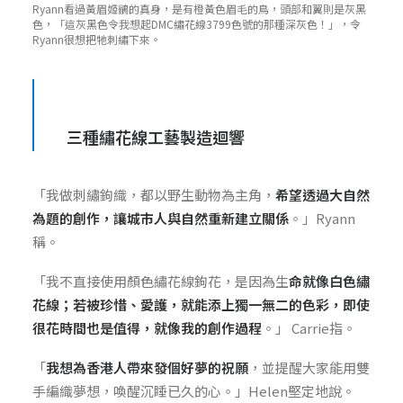
Ryann看過黃眉姬鶲的真身，是有橙黃色眉毛的鳥，頭部和翼則是灰黑
色，「這灰黑色令我想起DMC繡花線3799色號的那種深灰色！」，令
Ryann很想把牠刺繡下來。
三種繡花線工藝製造迴響
「我做刺繡鉤織，都以野生動物為主角，
希望透過大自然
為題的創作，讓城市人與自然重新建立關係
。」Ryann
稱。
「我不直接使用顏色繡花線鉤花，是因為生
命就像白色繡
花線；若被珍惜、愛護，就能添上獨一無二的色彩，即使
很花時間也是值得，就像我的創作過程
。」 Carrie指。
「
我想為香港人帶來發個好夢的祝願
，並提醒大家能用雙
手編織夢想，喚醒沉睡已久的心。」Helen堅定地說。