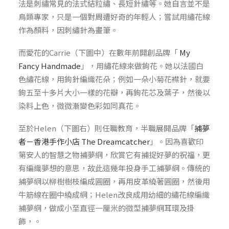
法是刺繡常見的法式結粒繡、長短針繡等。她自言並不是
鳥類專家，只是一個對周遭好奇的年輕人；嘗試用繡花線
作為顏料，因刺繡針為畫筆。
而愛花的Carrie（下圖中）在數年前開創品牌「
My
Fancy Handmade
」，用繡花線來做鉤花。她以法國白
色繡花線，用鉤針編織花朵；例如一朵小菊花襟針，就要
鉤五至十多片大小一樣的花瓣，再鉤花芯及葉子，然後以
染料上色，微微漸變色彩如同真花。
至於Helen（下圖右）則任職教育，半職展開品牌「
捕夢
者－香港手作小店 The Dreamcatcher
」。因為喜歡印
第安人的智慧之物捕夢網，欣賞它有捕捉好夢的祝福，更
有編織夢想的意思，故此這幾年投身手工捕夢網。傳統的
捕夢網以柳樹樹枝編成圓圈，再用皮革繞著圓圈，然後用
牛筋線在圈中繞成網；Helen改良成用幼細的繡花線編織
捕夢網，做成小至直徑一厘米的微型捕夢網耳環及掛
飾，。