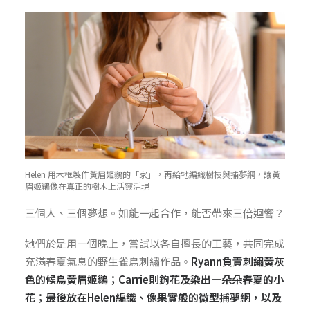
Helen 用木框製作黃眉姬鶲的「家」，再給牠編織樹枝與捕夢網，讓黃
眉姬鶲像在真正的樹木上活靈活現
三個人、三個夢想。如能一起合作，能否帶來三倍迴響？
她們於是用一個晚上，嘗試以各自擅長的工藝，共同完成
充滿春夏氣息的野生雀鳥刺繡作品。
Ryann負責刺繡黃灰
色的候鳥黃眉姬鶲；Carrie則鉤花及染出一朵朵春夏的小
花；最後放在Helen編織、像果實般的微型捕夢網，以及