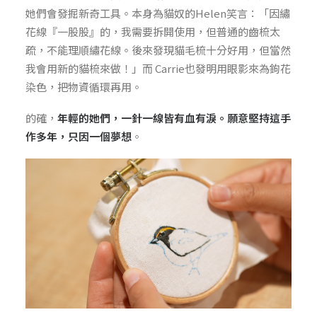
她們會發掘新奇工具。本身為貓奴的Helen笑言：「因繡
花線『一股股』的，我需要拆開使用，但普通的齒梳太
疏，不能理順繡花線。後來發現貓毛梳十分好用，但當然
我會用新的貓梳來做！」而 Carrie也發明用眼影來為鉤花
染色，把物資循環再用。
的確，
年輕的她們，一針一線皆有血有淚。願意堅持這手
作多年，只因一個夢想
。