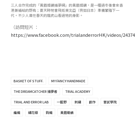
三人合作完成的「黃眉姬鶲捕夢網」的黃眉姬鶲，是一種過冬後會來香
港兼補給的野鳥；夏天時牠會飛抵東北亞（例如日本）準備繁殖下一
代。不少人曾在春天的龍虎山看過牠的身影。
（訪問短片 ：
https://www.facebook.com/trialanderrorHK/videos/2437
BASKET OF STUFF.
MY FANCY HANDMADE
THE DREAMCATCHER 捕夢者
TRIAL ACADEMY
TRIAL AND ERROR LAB
一籃野
刺繡
創作
嘗試學院
編織
繡花線
鈎織
黃眉姫鶲