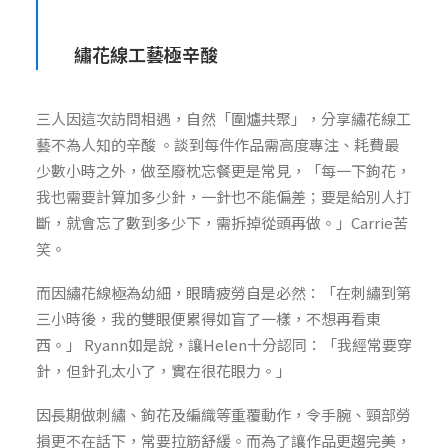
繡花線工藝極辛酸
三人因這次訪問相遇，自然「圍爐共聚」，分享繡花線工
藝不為人知的辛酸 。談到每件作品需高度專注、耗費最
少數小時之外，做至廢枕忘餐更是常見，「每一下鉤花，
我也需要計算加多少針，一針也不能偏差；要是給別人打
斷，就會忘了數到多少下，需拆掉從頭再做。」Carrie苦
笑。
而因繡花線極為幼細，眼睛疲勞自是必然：「在刺繡到第
三小時後，我的雙眼便累得如盲了一樣，不想再看東
西。」 Ryann如是說，讓Helen十分認同：「我經常要穿
針，但針孔太小了，實在很花眼力。」
因長期做刺繡、鉤花及編織等重覆動作，令手腕、頸部勞
損更不在話下，常要拉筋舒緩。而為了讓作品更趨完美，