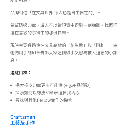
品牌相信「在文具世界 每人也是自由自在的」。
希望透過印章，讓人可以從現實中得到一刻抽離，找回沉
浸在喜歡的事物中的那份快樂。
現時主要透過住在文具森林的「花生熊」和「阿刺」，由
牠們用手刻印章告訴大家這個微小又容易被人遺忘的小訊
息。
進駐目標：
探索橡皮印章更多可能性 (e.g.產品開發)
探索如何以橡皮印章表達自我內心
尋找與其他Fellow合作的機會
Craftsman
工藝及手作