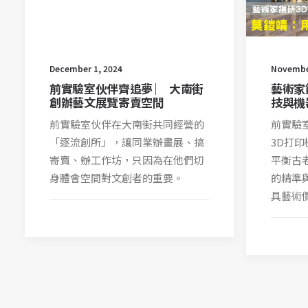
December 1, 2024
Novembe
前實驗室伙伴齊追夢 ︳ 大南街
藝術家
創辦藝文展覽寄賣空間
技與機
前實驗室伙伴在大南街共同經營的
前實驗
「逐流創所」，讓同業辦畫展、搞
3D打
寄賣、辦工作坊，只因為在他們切
平衡古
身體會空間對文創者的重要。
的精準
具藝術