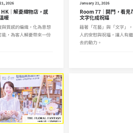
21, 2026
January 21, 2026
Zik HK｜解憂織物店，感
Room 77｜開門，看
溫暖
文字化成祝福
度與質感的編織，化為意想
藉著「花藝」與「文字」，
可能，為客人解憂帶來一份
人的安慰與祝福，讓人有繼
去的動力。