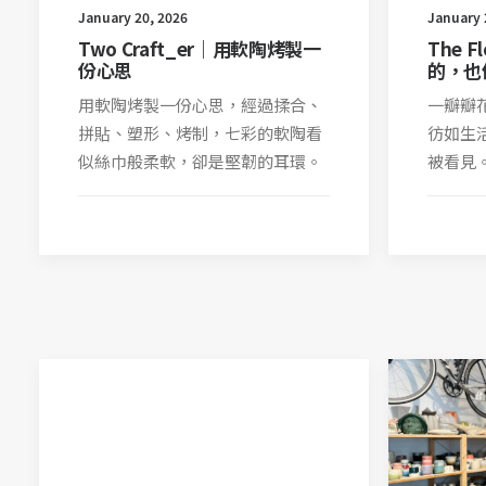
January 20, 2026
January 
Two Craft_er｜用軟陶烤製一
The F
份心思
的，也
用軟陶烤製一份心思，經過揉合、
一瓣瓣
拼貼、塑形、烤制，七彩的軟陶看
彷如生
似絲巾般柔軟，卻是堅韌的耳環。
被看見