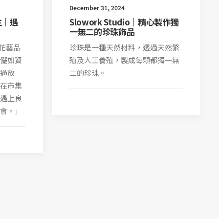
December 31, 2024
生｜遇
Slowork Studio｜精心製作獨
一無二的珍珠飾品
的花藝品
珍珠是一種天然材料，透過天然繁
儼如資
殖及人工養殖，製成每顆都獨一無
過放
二的珍珠。
在市集
遇上良
會。」