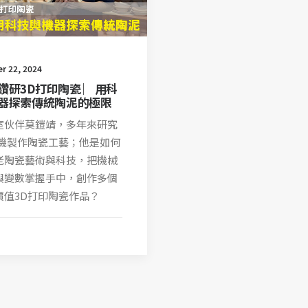
r 22, 2024
鑽研3D打印陶瓷 ︳用科
器探索傳統陶泥的極限
室伙伴莫鎧靖，多年來研究
印機製作陶瓷工藝；他是如何
老陶瓷藝術與科技，把機械
與變數掌握手中，創作多個
價值3D打印陶瓷作品？