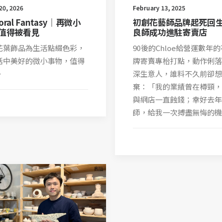
20, 2026
February 13, 2025
loral Fantasy｜再微小
初創花藝師品牌起死回
值得被看見
良師成功進駐寄賣店
花葉飾品為生活點綴色彩，
90後的Chloe給營運數年
活中美好的微小事物，值得
牌寄賣專枱打點，動作俐落
。
深生意人，誰料不久前卻想
棄：「我的業績曾在樽頸，
與網店一直蝕錢；幸好去年
師，給我一次搏盡無悔的機