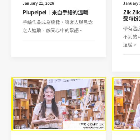
January 21, 2026
January 
Piupeipei｜來自手繪的溫暖
Zik 
受每份
手繪作品成為橋樑，讓客人與思念
帶有溫
之人連繫，感受心中的絮語。
不到的
溫暖。