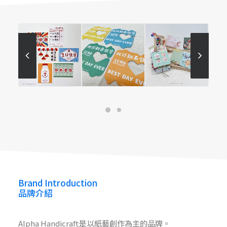
Alpha Handicraft
Alpha Handicraft
Alpha Handicraft (LinkTree)
Brand Introduction
品牌介紹
Alpha Handicraft是以紙藝創作為主的品牌。