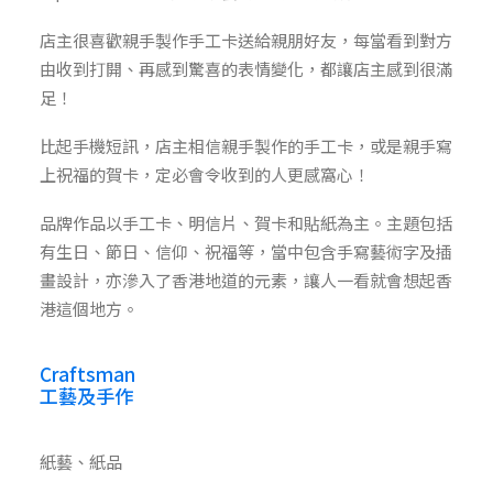
店主很喜歡親手製作手工卡送給親朋好友，每當看到對方
由收到打開、再感到驚喜的表情變化，都讓店主感到很滿
足！
比起手機短訊，店主相信親手製作的手工卡，或是親手寫
上祝福的賀卡，定必會令收到的人更感窩心！
品牌作品以手工卡、明信片、賀卡和貼紙為主。主題包括
有生日、節日、信仰、祝福等，當中包含手寫藝術字及插
畫設計，亦滲入了香港地道的元素，讓人一看就會想起香
港這個地方。
Craftsman
工藝及手作
紙藝、紙品