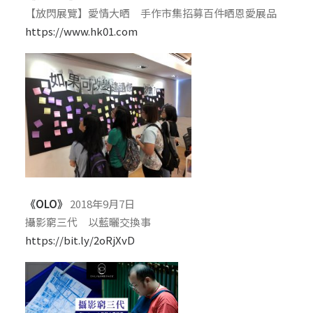
【放閃展覽】愛情大晒 手作市集招募百件晒恩愛展品
https://www.hk01.com
《OLO》
2018年9月7日
攝影窮三代 以藍曬交換事
https://bit.ly/2oRjXvD