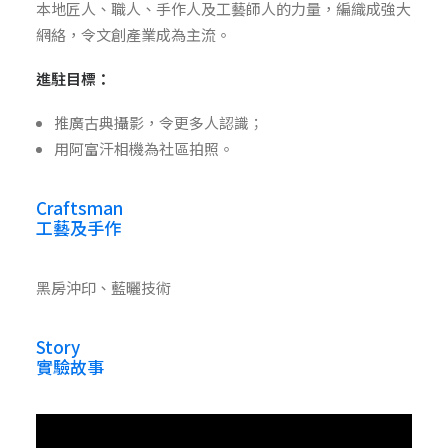
本地匠人、職人、手作人及工藝師人的力量，編織成強大
網絡，令文創產業成為主流。
進駐目標：
推廣古典攝影，令更多人認識；
用阿富汗相機為社區拍照。
Craftsman
工藝及手作
黑房沖印、藍曬技術
Story
實驗故事