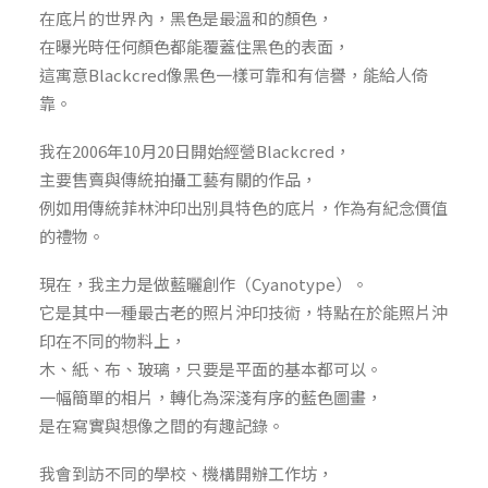
在底片的世界內，黑色是最溫和的顏色，
在曝光時任何顏色都能覆蓋住黑色的表面，
這寓意Blackcred像黑色一樣可靠和有信譽，能給人倚
靠。
我在2006年10月20日開始經營Blackcred，
主要售賣與傳統拍攝工藝有關的作品，
例如用傳統菲林沖印出別具特色的底片，作為有紀念價值
的禮物。
現在，我主力是做藍曬創作（Cyanotype）。
它是其中一種最古老的照片沖印技術，特點在於能照片沖
印在不同的物料上，
木、紙、布、玻璃，只要是平面的基本都可以。
一幅簡單的相片，轉化為深淺有序的藍色圖畫，
是在寫實與想像之間的有趣記錄。
我會到訪不同的學校、機構開辦工作坊，