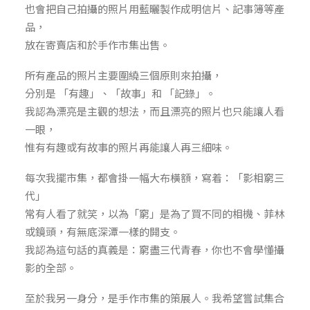
也會把自己拍攝的照片用藍曬製作成明信片、記事簿等產
品，
放在寄賣店和於手作市集出售。
所有產品的照片主要圍繞三個原則來拍攝，
分別是 「有趣」、「故事」和 「記錄」。
我認為漂亮是主觀的想法，而且漂亮的照片也只能讓人看
一眼，
惟有有趣或有故事的照片再能讓人再三細味。
每次我擺市集，都會掛一幅大布橫額，寫着：「影相窮三
代」
常有人看了就笑，以為「窮」是為了買不同的相機、菲林
或鏡頭，有無底深潭一樣的開支。
我認為這句話的真義是：窮盡三代青春，你也不會學懂攝
影的全部。
至於我另一身分，是手作市集的策展人。我希望嘗試集合