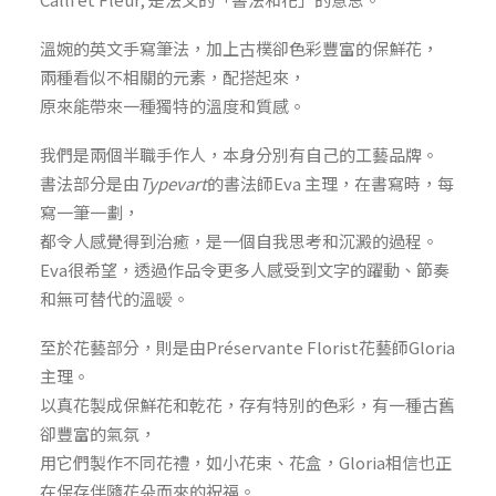
溫婉的英文手寫筆法，加上古樸卻色彩豐富的保鮮花，
兩種看似不相關的元素，配搭起來，
原來能帶來一種獨特的溫度和質感。
我們是兩個半職手作人，本身分別有自己的工藝品牌。
書法部分是由
Typevart
的書法師Eva 主理，在書寫時，每
寫一筆一劃，
都令人感覺得到治癒，是一個自我思考和沉澱的過程。
Eva很希望，透過作品令更多人感受到文字的躍動、節奏
和無可替代的溫暧。
至於花藝部分，則是由Préservante Florist花藝師Gloria
主理。
以真花製成保鮮花和乾花，存有特別的色彩，有一種古舊
卻豐富的氣氛，
用它們製作不同花禮，如小花束、花盒，Gloria相信也正
在保存伴隨花朵而來的祝福。