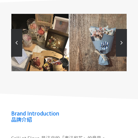
Calli et Fleur
Calli et Fleur
calli.et.fleur
Brand Introduction
品牌介紹
Calli et Fleur, 是法文的「書法和花」的意思。