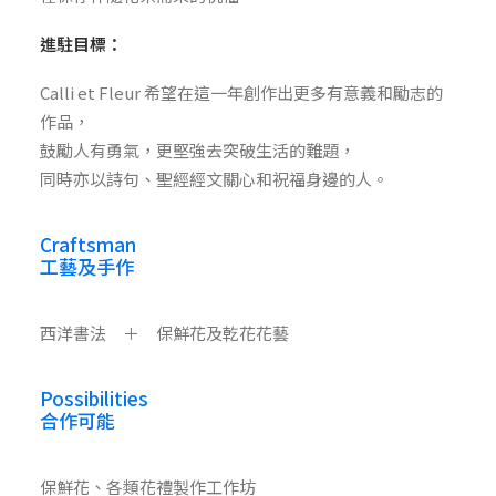
進駐目標：
Calli et Fleur 希望在這一年創作出更多有意義和勵志的
作品，
鼓勵人有勇氣，更堅強去突破生活的難題，
同時亦以詩句、聖經經文關心和祝福身邊的人。
Craftsman
工藝及手作
西洋書法 ＋ 保鮮花及乾花花藝
Possibilities
合作可能
保鮮花、各類花禮製作工作坊