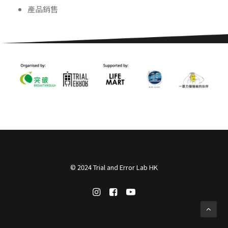
產品銷售
© 2024 Trial and Error Lab HK