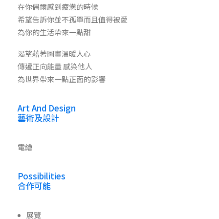
在你偶爾感到疲憊的時候
希望告訴你並不孤單而且值得被愛
為你的生活帶來一點甜
渴望藉著圖畫溫暖人心
傳遞正向能量 感染他人
為世界帶來一點正面的影響
Art And Design
藝術及設計
電繪
Possibilities
合作可能
展覽