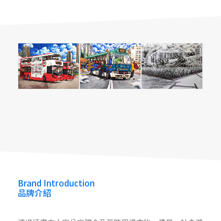
Donro 當樂
Donro 當樂
Donro 當樂
Donro 當樂（Offical Website）
Brand Introduction
品牌介紹