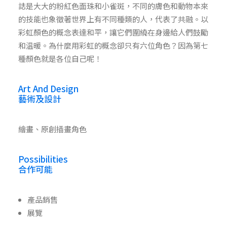
誌是大大的粉紅色面珠和小雀斑，不同的膚色和動物本來
的技能也象徵著世界上有不同種類的人，代表了共融。以
彩虹顏色的概念表達和平，讓它們圍繞在身邊給人們鼓勵
和温暖。為什麼用彩虹的概念卻只有六位角色？因為第七
種顏色就是各位自己呢！
Art And Design
藝術及設計
繪畫、原創插畫角色
Possibilities
合作可能
產品銷售
展覽