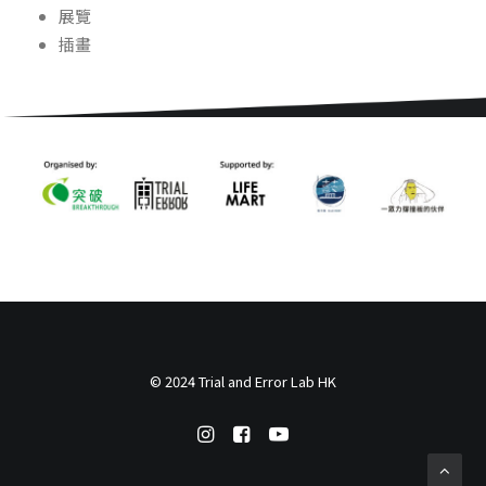
展覽
插畫
© 2024 Trial and Error Lab HK