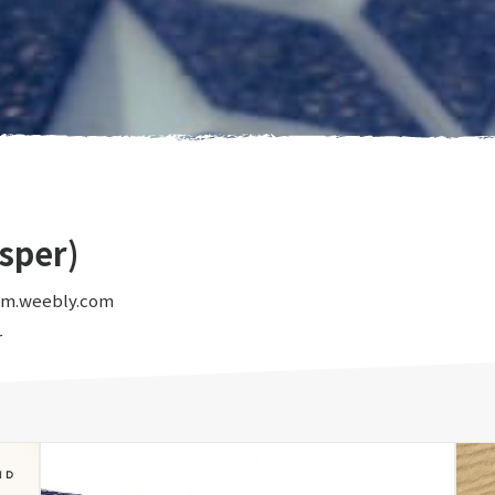
per)
am.weebly.com
r