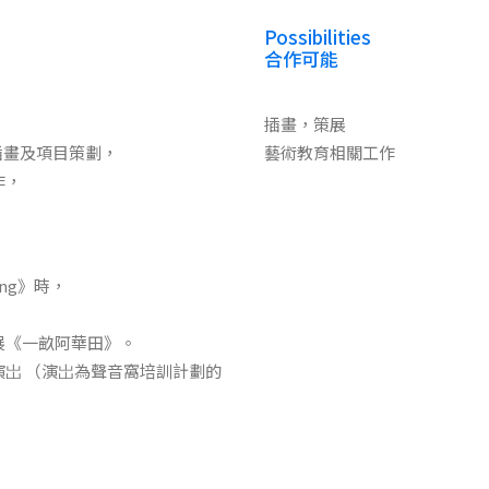
Possibilities
合作可能
插畫，策展
少插畫及項目策劃，
藝術教育相關工作
作，
ing》時，
展《一畝阿華田》。
岀 （演岀為聲音窩培訓計劃的