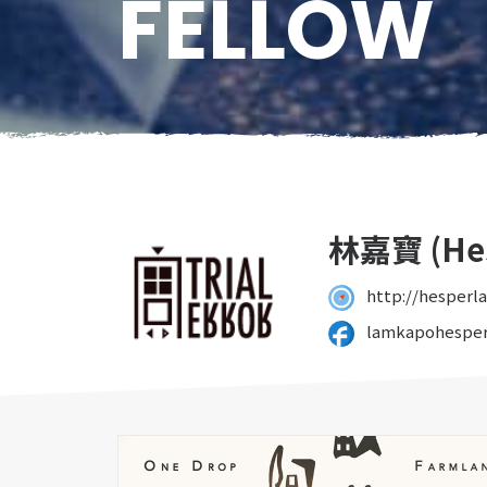
FELLOW
林嘉寶 (Hes
http://hesperl
lamkapohespe