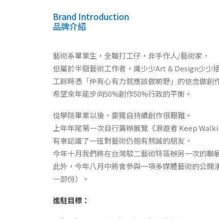
Brand Introduction
品牌介紹
藝術系畢業生，全職打工仔，非手作人/藝術家，
但屬於半個藝術工作者，識少少Art & Design少
工餘時憑「仲有心有力就應該做啲野」的信念做創
希望來年能步向50%創作50%行政的平衡。
從學院畢業以後，要獨自持續創作很艱難。
上年年尾第一次自行籌辦展覽《浪遊者 Keep Walk
有幸認識了一班對藝術仍抱有熱誠的朋友，
今年十月我們將在台灣駁二藝術特區辦另一次的聯
此外，今年八月中將會參與一項多媒體藝術的公開演
一部份）。
進駐目標：