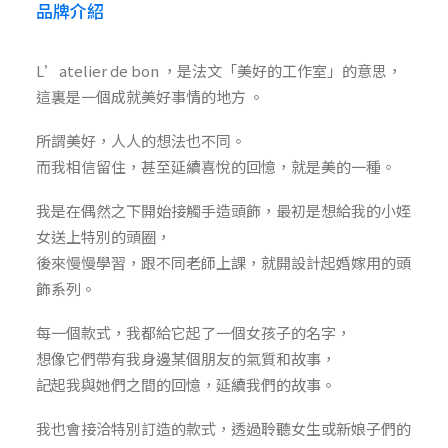
品牌介紹
L’atelier de bon ，是法文「美好的工作室」的意思，
這裏是一個成就美好事情的地方 。
所謂美好，人人的想法也不同。
而我相信留住，甚至延續喜悅的回憶，就是美的一種。
我是在偶然之下開始接觸手造頭飾，最初是想給我的小姪
女送上特別的頭圈，
後來慢慢學習，跟不同老師上課，就開設計起婚嫁用的頭
飾系列。
每一個款式，我都給它起了一個女孩子的名字，
想像它們帶有我身邊某個朋友的氣質和故事，
記起我與她們之間的回憶，延續我們的故事。
我也會接洽特別訂造的款式，透過聆聽女生或新娘子們的