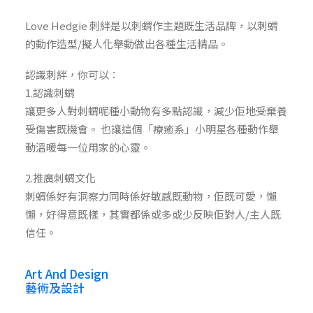
Love Hedgie 刺絆是以刺蝟作主題既生活品牌，以刺蝟
的動作造型/擬人化舉動做出各種生活精品。
認識刺絆，你可以：
1.認識刺蝟
讓更多人對刺蝟呢種小動物有多點認識，減少佢地受棄養
受傷害既機會。 也讓這個「療癒系」小明星各種動作舉
動溫暖每一位用家的心靈。
2.推廣刺蝟文化
刺蝟係好有洞察力同時係好敏感既動物，佢既可愛，懶
懶，好得意既樣，其實都係或多或少反映佢對人/主人既
信任。
Art And Design
藝術及設計