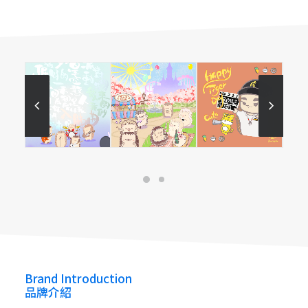
Love Hedgie 刺絆
Lovehedgie852
lovehedgie852
Love Hedgie (Official Website)
Brand Introduction
品牌介紹