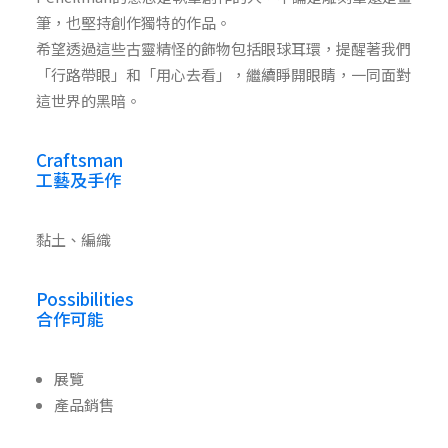
筆，也堅持創作獨特的作品。
希望透過這些古靈精怪的飾物包括眼球耳環，提醒著我們
「行路帶眼」和「用心去看」，繼續睜開眼睛，一同面對
這世界的黑暗。
Craftsman
工藝及手作
黏土、編織
Possibilities
合作可能
展覽
產品銷售