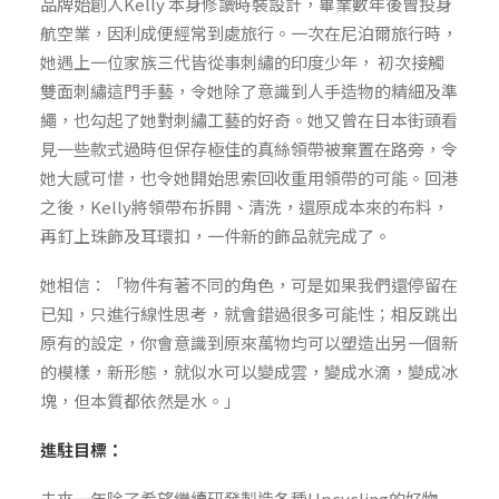
品牌始創人Kelly 本身修讀時裝設計，畢業數年後曾投身
航空業，因利成便經常到處旅行。一次在尼泊爾旅行時，
她遇上一位家族三代皆從事刺繡的印度少年， 初次接觸
雙面刺繡這門手藝，令她除了意識到人手造物的精細及準
繩，也勾起了她對刺繡工藝的好奇。她又曾在日本街頭看
見一些款式過時但保存極佳的真絲領帶被棄置在路旁，令
她大感可惜，也令她開始思索回收重用領帶的可能。回港
之後，Kelly將領帶布拆開、清洗，還原成本來的布料，
再釘上珠飾及耳環扣，一件新的飾品就完成了。
她相信：「物件有著不同的角色，可是如果我們還停留在
已知，只進行線性思考，就會錯過很多可能性；相反跳出
原有的設定，你會意識到原來萬物均可以塑造出另一個新
的模樣，新形態，就似水可以變成雲，變成水滴，變成冰
塊，但本質都依然是水。」
進駐目標：
未來一年除了希望繼續研發製造各種Upcycling的好物