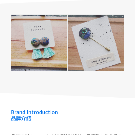
Piece of Teasure
piece.of.treasure
pot_handmade
Brand Introduction
品牌介紹