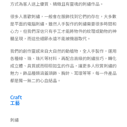
方式為客人送上優質、精緻且有靈魂的刺繡作品。
很多人喜歡刺繡，一般會在服飾找到它們的存在，大多數
是平面的電腦刺繡。雖然人手製作的刺繡需要很多時間和
心力，但我們深信只有手工才能將物件的紋理或動物的神
髓呈現，而這些細節永遠不能被機器取代。
我們的創作靈感來自大自然的動植物，全人手製作，運用
各種線、珠、珠片等材料，再配合高級的刺繡技巧，轉化
成立體、具質感而栩栩如生的作品，讓更多人欣賞刺繡的
魅力。飾品種類涵蓋頭飾、胸針、耳環等等，每一件產品
都是獨一無二的心血結晶。
Craft
工藝
刺繡