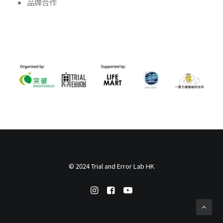
品牌合作
© 2024 Trial and Error Lab HK