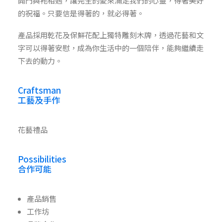
開門與衪相遇，讓完全的愛來滿足我們的心靈，得著美好
的祝福。只要信是得著的，就必得著。
產品採用乾花及保鮮花配上獨特雕刻木牌，透過花藝和文
字可以得著安慰，成為你生活中的一個陪伴，能夠繼續走
下去的動力。
Craftsman
工藝及手作
花藝禮品
Possibilities
合作可能
產品銷售
工作坊