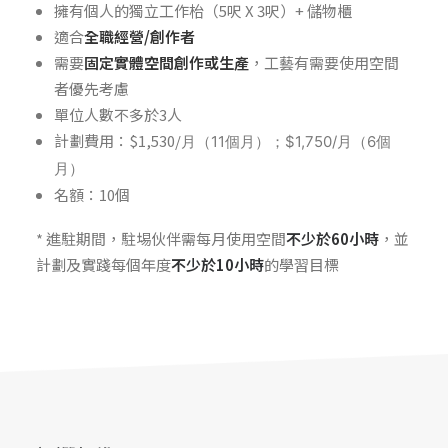
擁有個人的獨立工作枱（5呎 X 3呎）+ 儲物櫃
適合
全職經營/創作者
需要
固定實體空間創作或生產
，工藝有需要使用空間
者優先考慮
單位人數不多於3人
計劃費用：$1,530/
月（
11
個月）；
$1,750/
月（
6
個
月）
名額：10個
* 進駐期間，駐埸伙伴需每月使用空間
不少於60小時
，並
計劃及實踐每個年度
不少於10小時
的學習目標