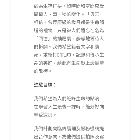
於為生存打拼，沒時間和空間感受
周遭人、事、物的變化。「毋忘」
相信，曾經歷過的歲月都是生命饋
贈的禮物，只是被人們遺忘在名為
「回憶」的抽屜裏，靜靜地等待人
們拆開。我們希望籍着文字和鏡
頭，重新打開抽屜，記錄和傳承生
命的美好，藉此向生命獻上最誠摯
的敬禮。
進駐目標：
我們希望為人們記錄生命的點滴，
在學習人生最後一課時，能好好向
摯愛道別。
我們計劃向臨終護理及服務機構提
出合作意向，為他們提供拍照及寫