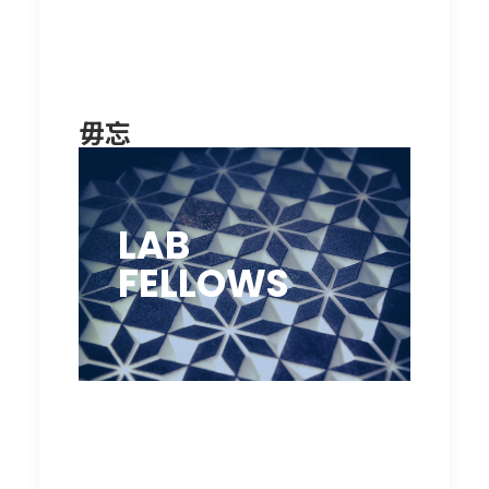
毋忘
LAB
FELLOWS