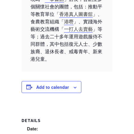
個關懷社會的團體，包括：推動平
等教育單位「
香港真人圖書舘
」、
食農教育組織「
港嘢
」、實踐海外
藝術交流機構「
一打人去賣藝
」等
等；過去二十多年運用遊戲服侍不
同群體，其中包括復元人士、少數
族裔、退休長者、戒毒青年、新來
港兒童。
Add to calendar
DETAILS
Date: