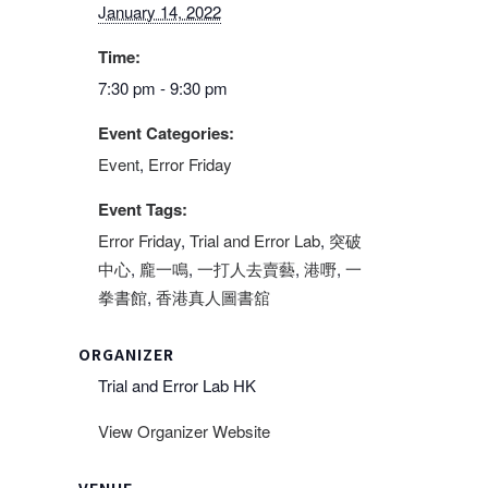
January 14, 2022
Time:
7:30 pm - 9:30 pm
Event Categories:
Event
,
Error Friday
Event Tags:
Error Friday
,
Trial and Error Lab
,
突破
中心
,
龐一鳴
,
一打人去賣藝
,
港嘢
,
一
拳書館
,
香港真人圖書舘
ORGANIZER
Trial and Error Lab HK
View Organizer Website
VENUE