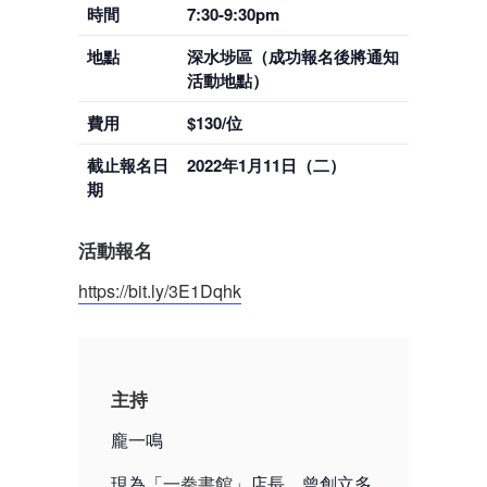
時間
7:30-9:30pm
地點
深水埗區（成功報名後將通知
活動地點）
費用
$130/位
截止報名日
2022年1月11日（二）
期
活動報名
https://bit.ly/3E1Dqhk
主持
龐一鳴
現為「
一拳書館
」店長，曾創立多