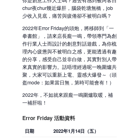
你是創意工作人士嗎？過去有感到被阿客日
c
hur
夜c
hur
幾近爆肝，腦袋乾塘無橋，j
ob
少收入見底，痛苦與疲倦卻不被明白嗎？
2022
年
Error Friday
的頭炮
，將移師到「一
拳書館」，請來店長龐一鳴，帶領專門為創
作行業人士而設計的創意對話遊戲，為你梳
理內心疲憊與不被明白之感，更能透過有趣
的分享，感受自己並非白做，其實對別人帶
來真實的影響力。
話唔埋經過呢一晚圍爐共
聚，大家可以重新上電、靈感大爆發～（頭
盔
mode
：如果當日無，第時可能會有！）
2022
年，不如就來跟龐一鳴圍爐取暖，補
一補肝啦！
Error Friday 活動資料
日期
2022年1月14日（五）