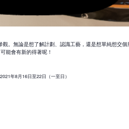
參觀。無論是想了解計劃、認識工藝，還是想單純想交個
覽，可能會有新的得著呢！
2021年8月16日至22日（一至日）
11am-8pm
Trial and Error Lab（佐敦吳松街191號突破中心1樓）
免費參觀