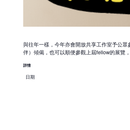
與往年一樣，今年亦會開放共享工作室予公眾
伴）傾偈，也可以順便參觀上屆fellow的展
詳情
日期
時間
地點
費用
如參觀Trial and Error Lab (1/F) 展覽，請預約或到場登記