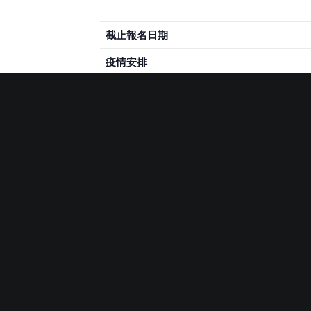
截止報名日期
疫情安排
報名連結
https://form.breakthrough.org.hk/for
導師簡介
Ronnie 和 Perine 七
Mark 認證。他們各自有超過 15年的品牌
驗，對於如何建立手作品牌甚有心
作技巧，培養成為事業。