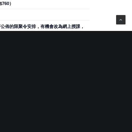
760）
及政府公佈的限聚令安排，有機會改為網上授課，
市集，亦已獲得香港設計委員會的 D-
al Merchandising）和設計經
試、再學習，如何把你所看重的手