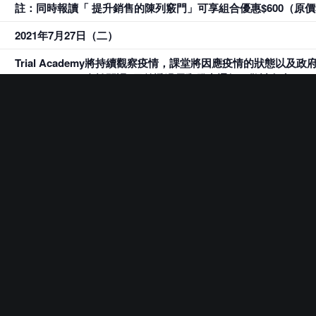
註：同時報讀「 提升銷售的陳列竅門」可享組合優惠$600（原價$
2021年7月27日（二）
Trial Academy將持續觀察疫情，課堂將因應疫情的狀態以
Trial Academy會於開課7日前透過電郵發出通知，敬請留意。
m/TA00_2021-Third_A
年前創立品牌「簡梘」，推廣全天然香港手造沐浴產品，常見於大小
包裝（Brand and Product Design）、視覺營銷（Visu
得。他們沒有一條必勝法則，但願意跟大家一起研究、嘗