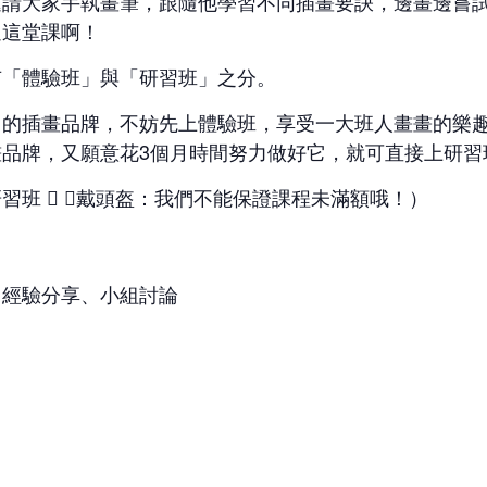
邀請大家手執畫筆，跟隨他學習不同插畫要訣，邊畫邊嘗
過這堂課啊！
有「體驗班」與「研習班」之分。
己的插畫品牌，不妨先上體驗班，享受一大班人畫畫的樂
品牌，又願意花3個月時間努力做好它，就可直接上研習
習班  （戴頭盔：我們不能保證課程未滿額哦！）
、經驗分享、小組討論