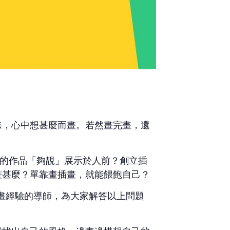
條，心中想甚麼而畫。若然畫完畫，還
？我的作品「夠靚」展示於人前？創立插
畫甚麼？單靠畫插畫，就能餵飽自己？
業插畫經驗的導師，為大家解答以上問題