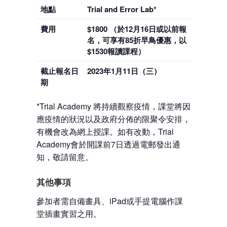
地點
Trial and Error Lab*
費用
$1800 （於12月16日或以前報
名，可享有85折早鳥優惠，以
$1530報讀課程）
截止報名日
2023年1月11日（三）
期
*Trial Academy 將持續觀察疫情，課堂將因
應疫情的狀況以及政府分佈的限聚令安排，
有機會改為網上授課。如有改動，Trial
Academy會於開課前7日透過電郵發出通
知，敬請留意。
其他事項
參加者需自備畫具、iPad或手提電腦作課
堂插畫實習之用。