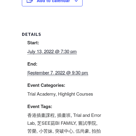
Add to calendar
DETAILS
Start:
July 13, 2022 @ 7:30 pm
End:
September 7, 2022 @ 9:30 pm
Event Categories:
Trial Academy
,
Highlight Courses
Event Tags:
香港插畫課程
,
插畫班
,
Trial and Error
Lab
,
芝SEE菇BI FAMILY
,
嘗試學院
,
苦榮
,
小苦妹
,
突破中心
,
伍尚豪
,
拍拍