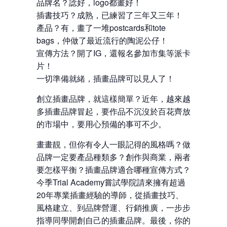
品牌名？諗好，logo都畫好！
插書技巧？成熟，已練習了三年又三年！
產品？有，畫了一堆postcards和tote
bags，仲做了最近流行的陶泥公仔！
宣傳方法？開了IG，還報名參加市集等派卡
片！
一切準備就緒，插畫品牌可以見人了！
創立插畫品牌，就這樣簡單？近年，越來越
多插畫品牌冒起，要作品不沉沒於百花齊放
的市場中，要用心預備的事可不少。
畫畫靚，但你有令人一眼記得的風格嗎？做
品牌一定要產品種類多？創作與商業，兩者
要怎樣平衡？插畫品牌適合哪種宣傳方式？
今季Trial Academy嘗試學院請來擁有超過
20年專業插畫經驗的導師，從插畫技巧、
風格建立、到品牌營運、行銷推廣，一步步
指導同學開創自己的插畫品牌。最後，你的