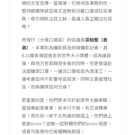
絕的文宣宣傳。當選後，忙碌地區事務的他，
堅持跟團隊做型格文宣教街坊戴口罩或社區事
務，吸引網民注目之餘，能讓人真正關注社區
嗎？
而灣仔（大佛口選區）的區議員
梁柏堅（表
弟）
，本業則為攝影師及前線攝影記者，其
8.31獨家報道曾走到世界大小媒體。成為議員
後，與地方官員開很多會的同時，他更曾遠赴
法國購買口罩。一邊派口罩給區內清潔工，一
邊考慮如何不影響地區經濟，同時又要處理社
區，他與團隊如何分身？
更重要的是，他們原本可於創意界大展拳腳；
當捨棄創意專業，有本行不做，有否浪費專
長？而在另一條不太熟識的跑道上，他們遇上
甚麼error？這晚一起聆聽他們的error 經歷，
或者可啟發你也無懼轉換跑道！