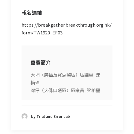
報名連結
https://breakgather.breakthrough.org.hk/
form/TW1920_EF03
嘉賓簡介
大埔（廣福及寶湖選區）區議員| 連
桷璋
灣仔（大佛口選區）區議員| 梁柏堅
by Trial and Error Lab