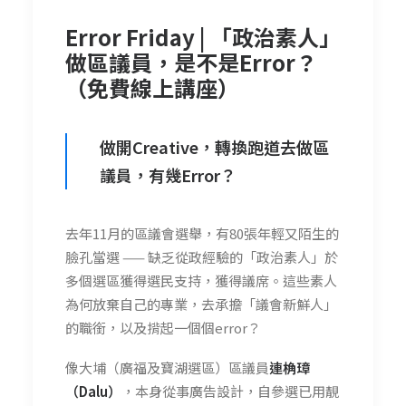
Error Friday | 「政治素人」
做區議員，是不是Error？
（免費線上講座）
做開Creative，轉換跑道去做區
議員，有幾Error？
去年11月的區議會選舉，有80張年輕又陌生的
臉孔當選 —— 缺乏從政經驗的「政治素人」於
多個選區獲得選民支持，獲得議席。這些素人
為何放棄自己的專業，去承擔「議會新鮮人」
的職銜，以及揹起一個個error？
像大埔（廣福及寶湖選區）區議員
連桷璋
（Dalu）
，本身從事廣告設計，自參選已用靚