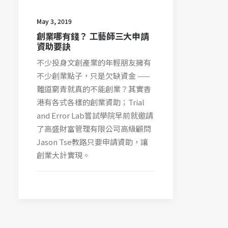
May 3, 2019
創業哪有錢？ 工藝師三大申請
資助要訣
不少投身文創產業的年輕朋友擁有
不少創業點子，只是欠缺資金 ——
難道窮青就真的不能創業？其實香
港有各式各樣的創業資助；Trial
and Error Lab嘗試學院早前就邀請
了高盛財富管理有限公司高級顧問
Jason Tse教路只要申請資助，讓
創業大計實現。