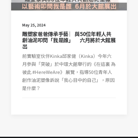
May 25, 2024
雕塑家爸爸傳承手藝 ︳與50位年輕人共
創油泥叩問「我是誰」 六月將於大館展
出
前實驗室伙伴Kinka邱家健（Kinka）今年六
月參與「突破」於中環大館舉行的《在這裏 為
彼此 #HereWeAre》 展覽，指導50位青年人
創作油泥塑像訴說「我心目中的自己」，原因
是什麼？