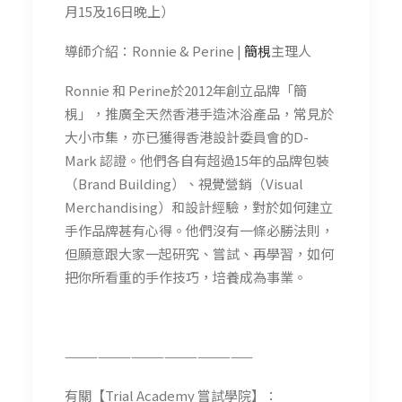
月
15及16日晚上）
導師介紹：Ronnie & Perine |
簡梘
主理人
Ronnie 和 Perine於2012年創立品牌「簡
梘」，推廣全天然
香港手造沐浴產品，常見於
大小市集，亦已獲得香港設計委
員會的D-
Mark 認證。他們各自有超過15年的品牌包裝
（Brand Building）、視覺營銷（Visual
Merchandising）和設計經驗，對於如何建立
手作品牌甚有心得。他們沒有一條必勝法則，
但願意跟大家
一起研究、嘗試、再學習，如何
把你所看重的手作技巧，培
養成為事業。
—————————————————
有關【Trial Academy 嘗試學院】：