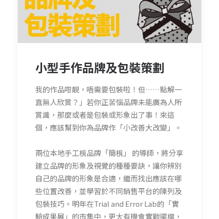
小型手作品牌及包裝策劃
我的作品咁靚，唔需要包裝啦！但……點解一
直無人欣賞
？」若你正苦惱品牌未能廣為人所
賞識，那麼或者是包裝或
形象出了事！來這
個，應該幫到你為品牌作「小改善大改變
」。
兩位本地手工梘品牌「簡梘」 的導師，將分享
建立品牌的形象及視覺的種種要訣，讓你辨
別
自己的品牌的形象是合適，繼而找出應該在哪
些位置改善
，並學習於不同銷售平台的陳列及
包裝技巧。明年在Tri
al and Error Lab的「實
驗成果展」的市集中，更大有機會實戰擺檔，