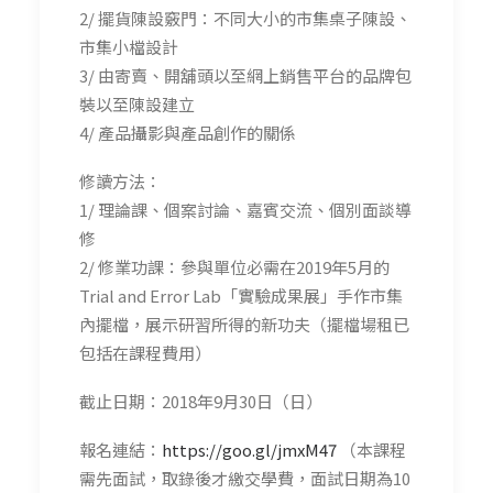
2/ 擺貨陳設竅門：不同大小的市集桌子陳設、
市集小檔設計
3/ 由寄賣、開舖頭以至網上銷售平台的品牌包
裝以至陳設建立
4/ 產品攝影與產品創作的關係
修讀方法：
1/ 理論課、個案討論、嘉賓交流、個別面談導
修
2/
修業功課：參與單位必需在2019年5月的
Trial and Error Lab「實驗成果展」手作市集
內擺檔，展示研習所得的新功夫（
擺檔場租已
包括在課程費用）
截止日期：2018年9月30日（日）
報名連結：
https://goo.gl/jmxM47
（本課程
需先面試，取錄後才繳交學費，面試日期為10