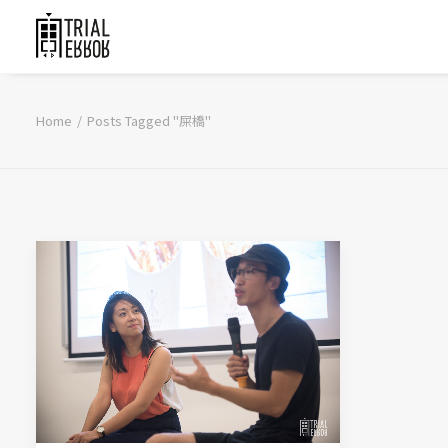
Home
Posts Tagged "屎橋"