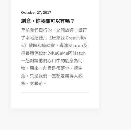
October 27, 2017
創意，你我都可以有嗎？
早前我們舉行的「又開放週」舉行
了本地紀錄片《原來我 Creativity
is》放映和座談會，導演Sharon及
擅長環保設計的KaCaMa阿Match
一起討論他們心目中的創意為何
物。原來，創意是很落地、很生
活，只是我們一直都定義得太狹
窄、太嚴苛。