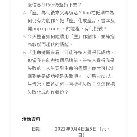
麼信念令Rap仍堅持下去？
「塵」為何後來又再復活？Rap在低潮中為
何仍有力創作？把「塵」化成產品、書本及
開pop up counter的過程，有何挑戰？
今天塵爸如何繼續用「塵」作創作，並擁抱
高敏感而起伏的情緒？
「生命攤開來看，可能許多人覺得我成功，
但當我在創辦這個品牌前，許多人覺得我是
失敗的。人生要到生命的盡頭，你才可以定
斷到底是成功還是失敗吧。」如果Error人
生恆常，塵爸如何一直擁抱失敗？又怎樣把
失敗化成創作養份？
活動資料
日期
2021年9月4日至5日（六、
日）