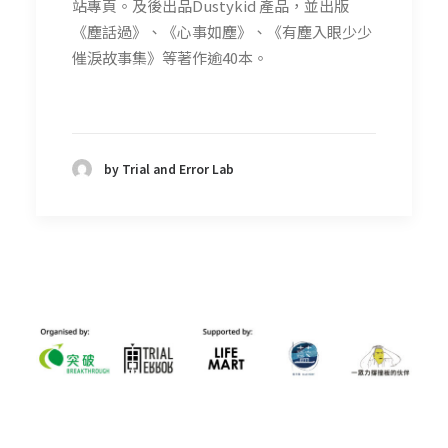
站專頁。及後出品Dustykid 產品，並出版
《塵話過》、《心事如塵》、《有塵入眼少少
催淚故事集》等著作逾40本。
by Trial and Error Lab