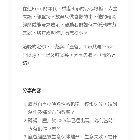
在這
Error
的年代，或者
Rap
的
身
心
缺憾、人生
失誤，卻堅持不放棄只做喜歡的事，他的暗黑
經歷或能帶來啟示，鼓勵我們
如何
在低潮盡力
嘗試，略有成就時卻
勿忘初心。
這晚約定你，一起與「塵爸」
Rap
共渡
Error
Friday
，一起又喊又笑，分享失敗。（報名
連
結
）
分享內容
塵爸自言小時候性格孤獨，經常失敗，這對
創作及擇業有何影響？
聽說「塵」於2005年已經出現，為何當時
沒有創作下去？
塵爸經歷被生意伙伴離棄、生意失敗，是什