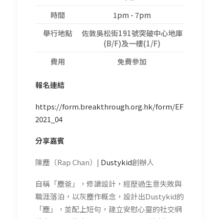
時間
1pm - 7pm
舉行地點
佐敦吳松街191號突破中心地庫
(B/F)及一樓(1/F)
費用
免費參加
報名連結
https://form.breakthrough.org.hk/form/EF
2021_04
分享嘉賓
陳塵（Rap Chan）|
Dustykid
創辦人
自稱「塵爸」，修讀設計，經歷過生意失敗與
職涯落泊，以灰塵作概念，設計出Dustykid的
「塵」，並配上短句，建立安慰心靈的社交網