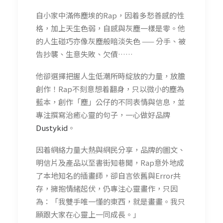
自小家中滿佈塵埃的
Rap
，因着多愁善感的性
格，加上天生色弱，自感與灰塵一樣是零。他
的人生碰巧亦像灰塵般暗淡失色
——
分手、被
告抄襲、生意失敗、欠債……
他
卻
選擇把握人生低潮
所時綻放
的力量
，
放膽
創作
！
Rap
不刻意想着翻身
，只
以
微小
的
塵為
藍本，創作「塵」公仔的不同表情與信息，並
專注撰寫治癒心靈的句子，一心做好品牌
Dustykid
。
因着網絡力量大熱與網民分享，品牌的圖文、
明信片及產品以至書街知巷聞，
Rap
意外地
成
了本地知名的插畫師
，卻
自言依舊與
Error
共
存，擁抱情緒起伏，
仍
專注心靈畫作
，只因
為：
「我雙手唯一懂的東西，就是畫畫。我只
願跟大家在心靈上一同成長。」