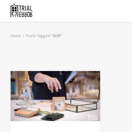
Home
Posts Tagged "抽佣"