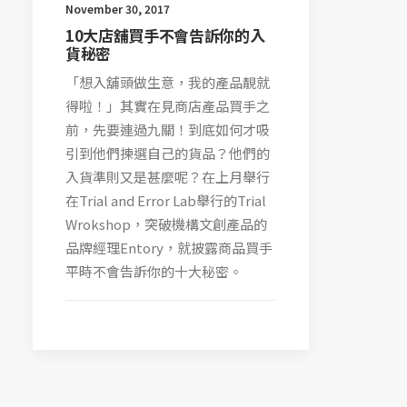
November 30, 2017
10大店舖買手不會告訴你的入
貨秘密
「想入舖頭做生意，我的產品靚就
得啦！」其實在見商店產品買手之
前，先要連過九關！到底如何才吸
引到他們揀選自己的貨品？他們的
入貨準則又是甚麼呢？在上月舉行
在Trial and Error Lab舉行的Trial
Wrokshop，突破機構文創產品的
品牌經理Entory，就披露商品買手
平時不會告訴你的十大秘密。