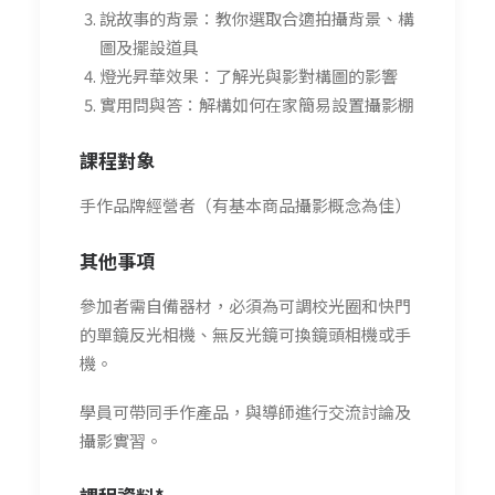
說故事的背景：教你選取合適拍攝背景、構
圖及擺設道具
燈光昇華效果：了解光與影對構圖的影響
實用問與答：解構如何在家簡易設置攝影棚
課程對象
手作品牌經營者（有基本商品攝影概念為佳）
其他事項
參加者需自備器材，必須為可調校光圈和快門
的單鏡反光相機、無反光鏡可換鏡頭相機或手
機。
學員可帶同手作產品，與導師進行交流討論及
攝影實習。