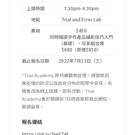
上課時間
7:30pm-9:30pm
地點
Trial and Error Lab
費用
$450
同時報讀手作產品攝影技巧入門
（基礎），可享組合價
$680（原價$850）
截止報名日期
2022年7月13日（三）
*Trial Academy 將持續觀察疫情，課堂將因
應疫情的狀況以及政府分佈的限聚令安排，有
機會改為網上授課。如有改動，Trial
Academy會於開課前7日透過電郵發出通知，
敬請留意。
報名連結
https://bit.ly/3xeET4f