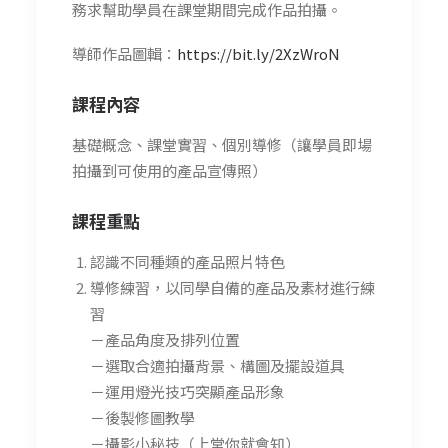
務求幫助學員在課堂期間完成作品拍攝。
導師作品圖輯：
https://bit.ly/2XzWroN
課程內容
基礎概念、課堂實習、個別導修（讓學員即場
拍攝到可使用的產品宣傳照）
課程重點
認識不同種類的產品照片特色
導修練習，以同學自備的產品及素材進行練
習
－產品角度及排列位置
－選取合適拍攝背景、構圖及擺設道具
－運用燈光技巧突顯產品形象
－後製修圖教學
－攝影小秘技（上堂你就會知）