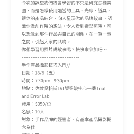
今次的課堂我們將會學習的不只是研究怎樣美
圖，而是怎樣使用適當的工具、光線、道具，
跟你的產品結合，向人呈現你的品牌故事 ，認
識你做創作時的想法，令人看到造型照時，可
以想像到那件作品與自己的關係。在一買一賣
之間，引起大家的共鳴。
你想學習用照片講故事嗎？快快來參加吧～
--------------------------------
手作產品攝影技巧入門//
日期：18/8（五）
時間：7:30pm--9:30pm
地點：佐敦吳松街191號突破中心一樓Trial
and Error Lab
費用：$350/位
名額：10人
對象：手作品牌的經營者、有基本產品攝影概
念為佳