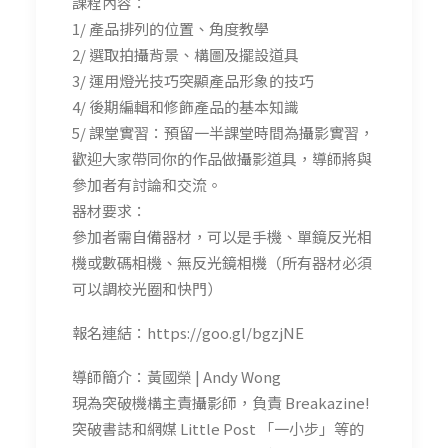
課程內容：
1/ 產品排列的位置、角度教學
2/ 選取拍攝背景、構圖及擺設道具
3/ 運用燈光技巧突顯產品形象的技巧
4/ 後期編輯和修飾產品的基本知識
5/ 課堂實習：預留一半課堂時間為攝影實習，
歡迎大家帶同你的作品做攝影道具，導師將與
參加者有討論和交流。
器材要求：
參加者需自備器材，可以是手機、單鏡反光相
機或數碼相機、無反光鏡相機（所有器材必須
可以調校光圈和快門）
報名連結：https://goo.gl/bgzjNE
導師簡介：黃國榮 | Andy Wong
現為突破機構主責攝影師，負責 Breakazine!
突破書誌和網媒 Little Post 「一小步」等的