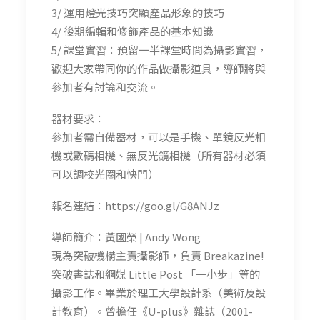
3/ 運用燈光技巧突顯產品形象的技巧
4/ 後期編輯和修飾產品的基本知識
5/ 課堂實習：預留一半課堂時間為攝影實習，
歡迎大家帶同你的作品做攝影道具，導師將與
參加者有討論和交流。
器材要求：
參加者需自備器材，可以是手機、單鏡反光相
機或數碼相機、無反光鏡相機（所有器材必須
可以調校光圈和快門）
報名連結：https://goo.gl/G8ANJz
導師簡介：黃國榮 | Andy Wong
現為突破機構主責攝影師，負責 Breakazine!
突破書誌和網媒 Little Post 「一小步」等的
攝影工作。畢業於理工大學設計系（美術及設
計教育）。曾擔任《U-plus》雜誌（2001-