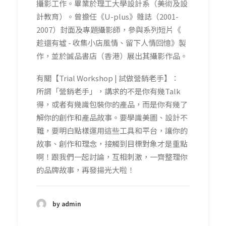
攝影工作。畢業於理工大學設計系（美術及設
計教育）。曾擔任《U-plus》雜誌（2001-
2007）封面及專題攝影師，參與系列短片《
趁還有墟 - 收集小店風情、留下人情回憶》製
作，並於誠品書店（香港）展出其攝影作品。
有關【Trial Workshop | 試做營銷老手】：
所謂「營銷老手」，講求的不是你有幾Talk
得，或者有幾識包裝你的產品，而是你有幾了
解你的創作和產品故事。要學識美圖、設計不
難，要明白點樣運用這些工具和平台，讓你的
故事、創作和理念，接觸到目標對象才是重點
啊！跟我們一起討論，互相刺激，一齊整理你
的品牌故事，再發揚光大啦！
by admin