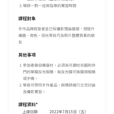
導師一對一從旁指導的實習時間
課程對象
手作品牌經營者並已有攝影理論基礎，想提升
構圖、用色、採光等技巧及照片整體質素的朋
友
其他事項
參加者需自備器材，必須為可調校光圈和快
門的單鏡反光相機、無反光鏡可換鏡頭相機
或手機。
學員可帶同手作產品，與導師進行交流討論
及攝影實習。
課程資料*
上課日期
2022年7月15日（五）