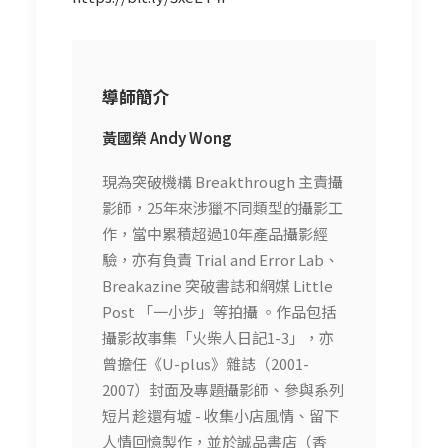
導師簡介
黃國榮 Andy Wong
現為突破機構 Breakthrough 主責攝
影師，25年來涉獵不同類型的攝影工
作，當中累積超過10年產品攝影經
驗，亦有負責 Trial and Error Lab、
Breakazine 突破書誌和網媒 Little
Post 「一小步」等拍攝 。作品包括
攝影故事集「火柴人日記1-3」，亦
曾擔任《U-plus》雜誌（2001-
2007）封面及專題攝影師、參與系列
短片趁還有墟 - 收集小店風情、留下
人情回憶製作，並於誠品書店（香