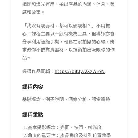
構圖和燈光運用，拍出產品的內涵、信息、美
感和故事。
「我沒有靚器材，都可以影靚相？」不用擔
心！課程主要以一般相機為工具，但導師亦會
分享利用智能手機，輕鬆在家拍攝的心得，務
求教你不依靠貴器材，以技術拍出吸眼球的作
品。
導師作品圖輯：
https://bit.ly/2XzWroN
課程內容
基礎概念、例子說明、個案分析、課堂體驗
課程重點
基本攝影概念：光圈、快門、感光度
角度的重要性：產品角度及排列位置教學