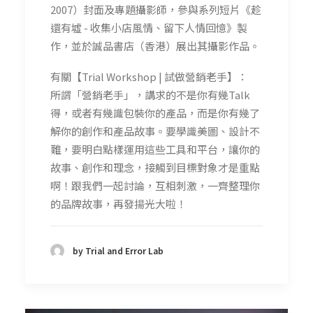
2007）封面及專題攝影師，參與系列短片《趁
還有墟 - 收集小店風情、留下人情回憶》製
作，並於誠品書店（香港）展出其攝影作品。
有關【Trial Workshop | 試做營銷老手】：
所謂「營銷老手」，講求的不是你有幾Talk
得，或者有幾識包裝你的產品，而是你有幾了
解你的創作和產品故事。要學識美圖、設計不
難，要明白點樣運用這些工具和平台，讓你的
故事、創作和理念，接觸到目標對象才是重點
啊！跟我們一起討論，互相刺激，一齊整理你
的品牌故事，再發揚光大啦！
by Trial and Error Lab