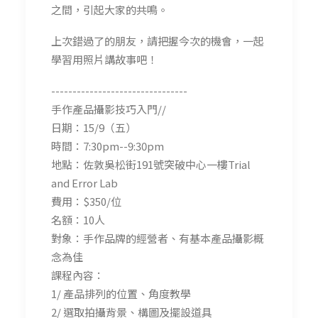
之間，引起大家的共鳴。
上次錯過了的朋友，請把握今次的機會，一起
學習用照片講故事吧！
--------------------------------
手作產品攝影技巧入門//
日期：15/9（五）
時間：7:30pm--9:30pm
地點：佐敦吳松街191號突破中心一樓Trial
and Error Lab
費用：$350/位
名額：10人
對象：手作品牌的經營者、有基本產品攝影概
念為佳
課程內容：
1/ 產品排列的位置、角度教學
2/ 選取拍攝背景、構圖及擺設道具