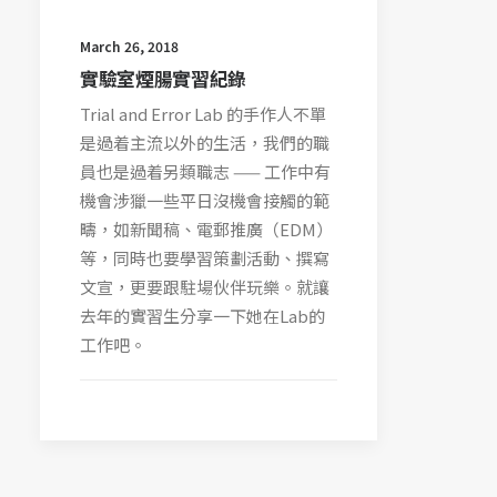
March 26, 2018
實驗室煙腸實習紀錄
Trial and Error Lab 的手作人不單
是過着主流以外的生活，我們的職
員也是過着另類職志 —— 工作中有
機會涉獵一些平日沒機會接觸的範
疇，如新聞稿、電郵推廣（EDM）
等，同時也要學習策劃活動、撰寫
文宣，更要跟駐場伙伴玩樂。就讓
去年的實習生分享一下她在Lab的
工作吧。