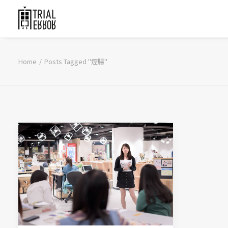
Home
Posts Tagged "煙腸"