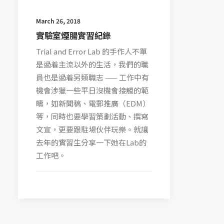
March 26, 2018
實驗室煙腸實習紀錄
Trial and Error Lab 的手作人不單
是過着主流以外的生活，我們的職
員也是過着另類職志 —— 工作中有
機會涉獵一些平日沒機會接觸的範
疇，如新聞稿、電郵推廣（EDM）
等，同時也要學習策劃活動、撰寫
文宣，更要跟駐場伙伴玩樂。就讓
去年的實習生分享一下她在Lab的
工作吧。