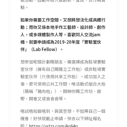
驗。
如果你需要工作空間，又想將想法化成具體行
動；而你又係
本地手作工藝師、設計師、創作
人，或多媒體製作人等，喜
歡同人交流jam
橋，就要申請成為2019-20年度「
實驗室伙
伴」（Lab Fellow）。
想參加呢個計劃嘅朋友，需選擇成為駐場實驗
室伙伴（擁有
自己嘅獨立工作枱）或非駐場實
驗室伙伴（只使用共享工作
枱）。成功加入之
後，更可使用公共工作間，喺活動式組合
大枱
（簡稱「豬肉枱」），開辦你嘅工作坊、做
嘢、開會又
或食食食等。
唔試唔知做唔到，與其空想，不如畀自己一個
機會！好快就
截止申請，快去以下網址報名
啦！
https://urlzs.com/Ao64q