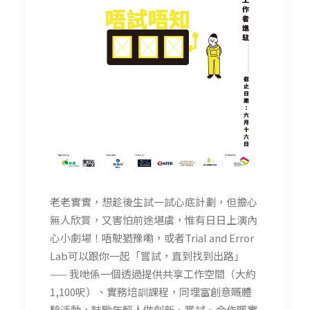
老老實實，想趁後生試一試心底計劃，但擔心
無人欣賞，又
害怕前途堪虞，惟有日日上演內
心小劇場！唔駛猶豫嘞，或
者Trial and Error
Lab可以跟你一起「嘗試，直到找到出路」
—— 我哋係一個透過提供共享工作空間（大約
1,100呎）、
實務培訓課程，同埋富創意嘅體
驗活動，鼓勵年輕人做創新
、嘗試、合作嘅實