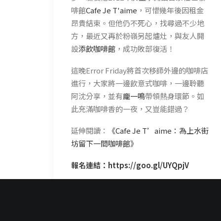
啡館
Cafe Je T'aime
，可惜幾年後因租金
昂貴結束。但他仍不死心，找尋過不少地
方，最近又再於粉嶺另起爐灶，與友人開
設
添飲咖啡館
，成功敗部復活！
這晚Error Friday將首次移師外邊的咖啡店
進行，大家將一邊飲意式咖啡，一邊聆聽
阿沈分享，並有
龐一鳴
帶領熱身環節。如
此充滿咖啡香的一夜，又豈能錯過？
延伸閱讀：
《Cafe Je T’aime：為上水街
坊留下一間咖啡館》
報名連結：
https://goo.gl/UYQpjV
*********************************
//Error Friday 詳情//