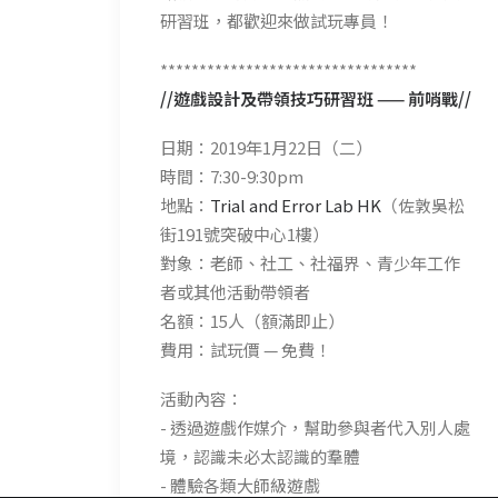
研習班，都歡迎來做試玩專員！
*********************************
//遊戲設計及帶領技巧研習班 —— 前哨戰//
日期：2019年1月22日（二）
時間：7:30-9:30pm
地點：
Trial and Error Lab HK
（佐敦吳松
街191號突破中心1樓）
對象：老師、社工、社福界、青少年工作
者或其他活動帶領者
名額：15人（額滿即止）
費用：試玩價 — 免費！
活動內容：
- 透過遊戲作媒介，幫助參與者代入別人處
境，認識未必太認識的羣體
- 體驗各類大師級遊戲