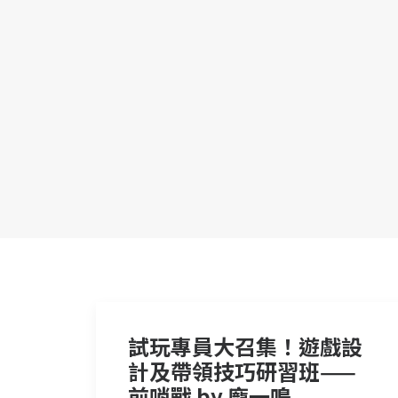
試玩專員大召集！遊戲設
計及帶領技巧研習班——
前哨戰 by 龐一鳴