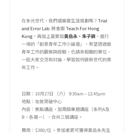
在多元世代，我們還需要生涯規劃嗎？
Trial
and Error Lab
將會跟
Teach For Hong
Kong
，再加上嘉賓如
黃岳永、朱子穎
，進行
一場的「創意青年工作小論壇」，希望透過做
青年工作的觀察與經驗，也請來相關的單位，
一起大家交流和討論，學習如何做新世代的青
年工作。
日期：10月27日 （六） 9:30am – 12:45pm
地點：佐敦突破中心
內容：焦點講座，加兩個專題講座（系列A及
B，各選一），合共三個講座。
費用：$380/位 。參加者更可獲得黃岳永先生