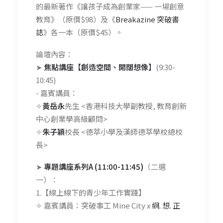
的最新著作《讓孩子成為創業家—— 一場創意
教育》（原價$98）及《
Breakazine 突破書
誌
》各一本（原價$45）。
論壇內容：
➤
焦點講座【創造空間、開闊想像】
(9:30-
10:45)
- 嘉賓講員：
✧
黃岳永
先生 <香港科技大學副教授, 教育創新
中心創業學高級顧問>
✧
朱子穎
校長 <德萃小學及漢師德萃學校總校
長>
➤
專題講座系列A (11:00-11:45)
（二選
一）：
1.【線上線下的青少年工作實踐】
✧ 嘉賓講員：突破事工 Mine City x
網. 想. 正