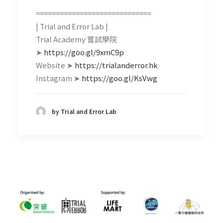
=============================
| Trial and Error Lab |
Trial Academy 嘗試學院
➤
https://goo.gl/9xmC9p
Website ➤
https://trialanderror.hk
Instagram ➤
https://goo.gl/KsVwg
by Trial and Error Lab