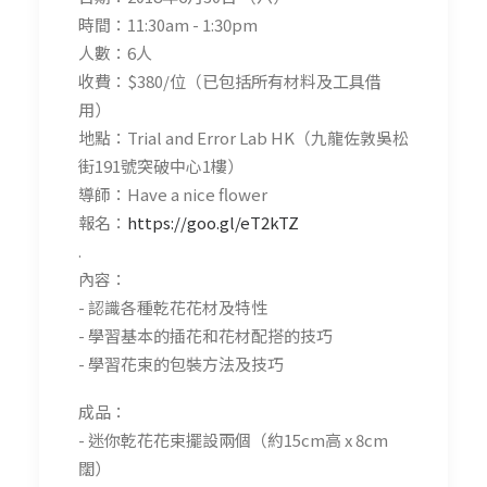
時間：11:30am - 1:30pm
人數：6人
收費：$380/位（已包括所有材料及工具借
用）
地點：Trial and Error Lab HK（九龍佐敦吳松
街191號突破中心1樓）
導師：Have a nice flower
報名：
https://goo.gl/eT2kTZ
.
內容：
- 認識各種乾花花材及特性
- 學習基本的插花和花材配搭的技巧
- 學習花束的包裝方法及技巧
成品：
- 迷你乾花花束擺設兩個（約15cm高 x 8cm
闊）