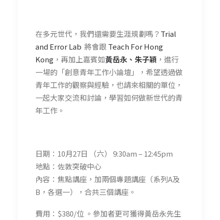
在多元世代，我們還需要生涯規劃嗎？
Trial
and Error Lab
將會跟
Teach For Hong
Kong
，再加上嘉賓如
黃岳永、朱子穎
，進行
一場的「創意青年工作小論壇」，希望透過做
青年工作的觀察與經驗，也請來相關的單位，
一起大家交流和討論，學習如何做新世代的青
年工作。
日期：10月27日 （六） 9:30am – 12:45pm
地點：佐敦突破中心
內容：焦點講座，加兩個專題講座（系列A及
B，各選一），合共三個講座。
費用：$380/位 。參加者更可獲得黃岳永先生