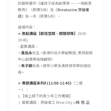
的最新著作《讓孩子成為創業家—— 一場創意
教育》（原價$98）及《
Breakazine 突破書
誌
》各一本（原價$45）。
論壇內容：
➤
焦點講座【創造空間、開闊想像】
(9:30-
10:45)
- 嘉賓講員：
✧
黃岳永
先生 <香港科技大學副教授, 教育創新
中心創業學高級顧問>
✧
朱子穎
校長 <德萃小學及漢師德萃學校總校
長>
➤
專題講座系列A (11:00-11:45)
（二選
一）：
1.【線上線下的青少年工作實踐】
✧ 嘉賓講員：突破事工 Mine City x
網. 想. 正