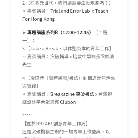
2.【在多元世代，我們還需要生涯規劃嗎？】
✧ 嘉賓講員：
Trial and Error Lab
x
Teach
For Hong Kong
➤
專題講座系列B（12:00-12:45）
（二選
一）：
3.【Take a Break‧以休整為本的青年工作】
✧ 嘉賓講員：突破輔導 x 培敦中學校長梁錦波
先生
4.【從媒體（實體遊戲/書誌）到構思青年活動
與實踐】
✧ 嘉賓講員：
Breakazine 突破書誌
x 台灣遊
戲設計平台聚樂邦
Clubon
****
【關於BREAK! 創意青年工作周】
這是突破機構主辦的一場青年工作慶典，以