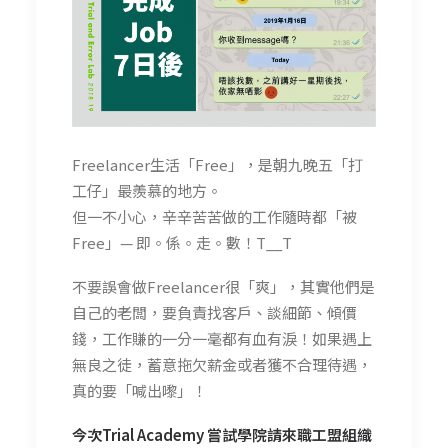
Freelancer生活「Free」，是朝九晚五「打
工仔」最羨慕的地方。
但一不小心，辛辛苦苦做的工作隨時都「被
Free」— 即。係。走。數！T__T
不要誤會做Freelancer很「爽」，其實他們是
自己的老闆，要負責找客戶、談細節、傾價
錢，工作賺的一分一毫都有血有淚！如果遇上
無良之徒，蓄意拖欠薪金或者獲不合理待遇，
真的要「喊出嚟」！
今次Trial Academy 嘗試學院請來職工盟組織