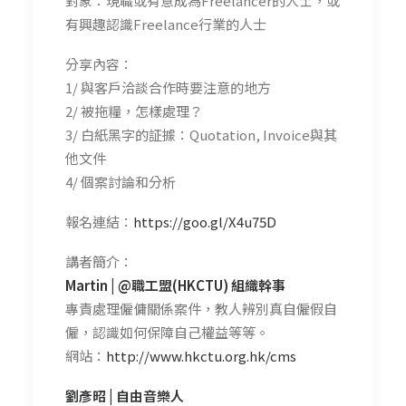
對象：現職或有意成為Freelancer的人士，或
有興趣認識Freelance行業的人士
分享內容：
1/ 與客戶洽談合作時要注意的地方
2/ 被拖糧，怎樣處理？
3/ 白紙黑字的証據：Quotation, Invoice與其
他文件
4/ 個案討論和分析
報名連結：
https://goo.gl/X4u75D
講者簡介：
Martin | @職工盟(HKCTU) 組織幹事
專責處理僱傭關係案件，教人辨別真自僱假自
僱，認識如何保障自己權益等等。
網站：
http://www.hkctu.org.hk/cms
劉彥昭 | 自由音樂人