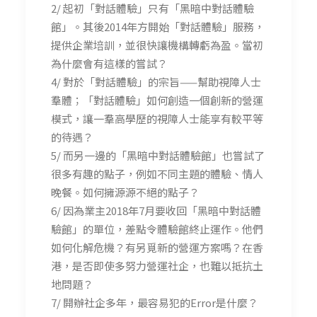
2/ 起初「對話體驗」只有「黑暗中對話體驗
館」。其後2014年方開始「對話體驗」服務，
提供企業培訓，並很快讓機構轉虧為盈。當初
為什麼會有這樣的嘗試？
4/ 對於「對話體驗」的宗旨——幫助視障人士
羣體；「對話體驗」如何創造一個創新的營運
模式，讓一羣高學歷的視障人士能享有較平等
的待遇？
5/ 而另一邊的「黑暗中對話體驗館」也嘗試了
很多有趣的點子，例如不同主題的體驗、情人
晚餐。如何擁源源不絕的點子？
6/ 因為業主2018年7月要收回「黑暗中對話體
驗館」的單位，差點令體驗館終止運作。他們
如何化解危機？有另覓新的營運方案嗎？在香
港，是否即使多努力營運社企，也難以抵抗土
地問題？
7/ 開辦社企多年，最容易犯的Error是什麼？