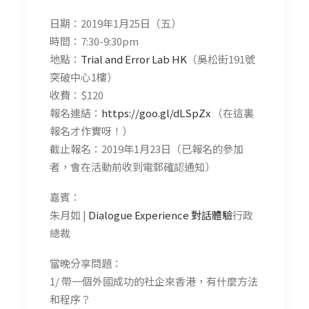
日期：2019年1月25日（五）
時間：7:30-9:30pm
地點：
Trial and Error Lab HK
（吳松街191號
突破中心1樓）
收費：$120
報名連結：
https://goo.gl/dLSpZx
（在這裏
報名才作實呀！）
截止報名：2019年1月23日（已報名的參加
者，會在活動前收到電郵確認通知）
嘉賓：
朱月如 |
Dialogue Experience 對話體驗
行政
總裁
當晚分享問題：
1/ 帶一個外國成功的社企來香港，有什麼方法
和程序？