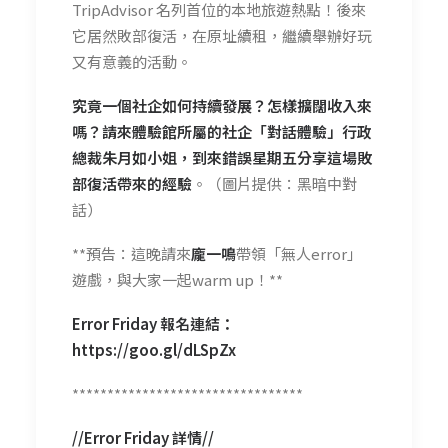
TripAdvisor 名列首位的本地旅遊熱點！後來
它居然敗部復活，在原址續租，繼續舉辦好玩
又有意義的活動。
究竟一個社企如何持續發展？怎樣擴闊收入來
嗎？請來體驗館所屬的社企「對話體驗」行政
總裁朱月如小姐，到來錯誤星期五分享這場敗
部復活帶來的經驗
。（圖片提供：黑暗中對
話）
**預告：這晚請來
龐一鳴
帶領「無人error」
遊戲，與大家一起warm up！**
Error Friday 報名連結：
https://goo.gl/dLSpZx
*********************************
//Error Friday 詳情//