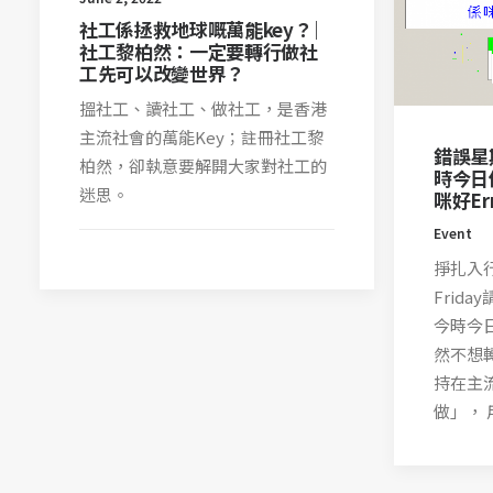
社工係拯救地球嘅萬能key？ ︳
社工黎柏然：一定要轉行做社
工先可以改變世界？
搵社工、讀社工、做社工，是香港
主流社會的萬能Key；註冊社工黎
錯誤星期
柏然，卻執意要解開大家對社工的
時今日
迷思。
咪好Er
Event
掙扎入行
Frid
今時今日
然不想
持在主
做」，