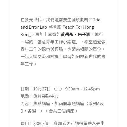
在多元世代，我們還需要生涯規劃嗎？
Trial
and Error Lab
將會跟
Teach For Hong
Kong
，再加上嘉賓如
黃岳永、朱子穎
，進行
一場的「創意青年工作小論壇」，希望透過做
青年工作的觀察與經驗，也請來相關的單位，
一起大家交流和討論，學習如何做新世代的青
年工作。
日期：10月27日 （六） 9:30am – 12:45pm
地點：佐敦突破中心
內容：焦點講座，加兩個專題講座（系列A及
B，各選一），合共三個講座。
費用：$380/位 。參加者更可獲得黃岳永先生