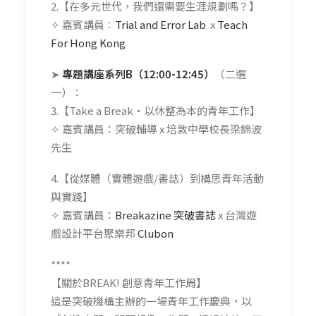
2.【在多元世代，我們還需要生涯規劃嗎？】
✧ 嘉賓講員：
Trial and Error Lab
x
Teach
For Hong Kong
➤
專題講座系列B（12:00-12:45）
（二選
一）：
3.【Take a Break‧以休整為本的青年工作】
✧ 嘉賓講員：突破輔導 x 培敦中學校長梁錦波
先生
4.【從媒體（實體遊戲/書誌）到構思青年活動
與實踐】
✧ 嘉賓講員：
Breakazine 突破書誌
x 台灣遊
戲設計平台聚樂邦
Clubon
****
【關於BREAK! 創意青年工作周】
這是突破機構主辦的一場青年工作慶典，以