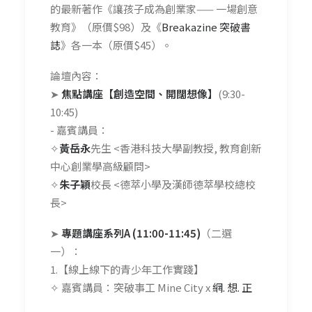
的最新著作《讓孩子成為創業家—— 一場創意
教育》（原價$98）及《
Breakazine 突破書
誌
》各一本（原價$45）。
論壇內容：
➤
焦點講座【創造空間、開闊想像】
(9:30-
10:45)
- 嘉賓講員：
✧
黃岳永
先生 <香港科技大學副教授, 教育創新
中心創業學高級顧問>
✧
朱子穎
校長 <德萃小學及漢師德萃學校總校
長>
➤
專題講座系列A (11:00-11:45)
（二選
一）：
1.【線上線下的青少年工作實踐】
✧ 嘉賓講員：突破事工 Mine City x
網. 想. 正