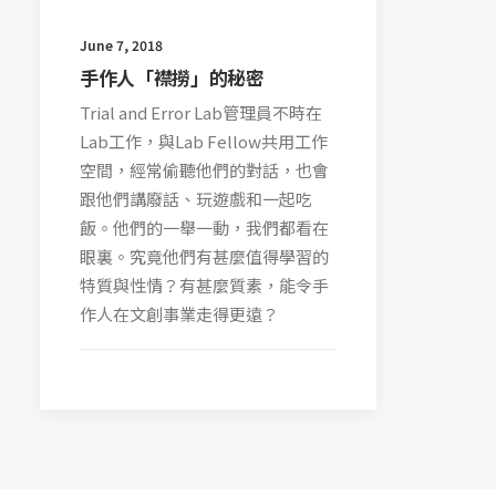
June 7, 2018
手作人「襟撈」的秘密
Trial and Error Lab管理員不時在
Lab工作，與Lab Fellow共用工作
空間，經常偷聽他們的對話，也會
跟他們講廢話、玩遊戲和一起吃
飯。他們的一舉一動，我們都看在
眼裏。究竟他們有甚麼值得學習的
特質與性情？有甚麼質素，能令手
作人在文創事業走得更遠？